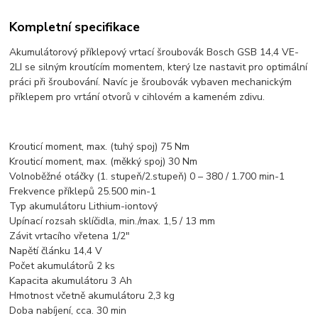
Kompletní specifikace
Akumulátorový příklepový vrtací šroubovák Bosch GSB 14,4 VE-
2LI se silným kroutícím momentem, který lze nastavit pro optimální
práci při šroubování. Navíc je šroubovák vybaven mechanickým
příklepem pro vrtání otvorů v cihlovém a kameném zdivu.
Krouticí moment, max. (tuhý spoj) 75 Nm
Krouticí moment, max. (měkký spoj) 30 Nm
Volnoběžné otáčky (1. stupeň/2.stupeň) 0 – 380 / 1.700 min-1
Frekvence příklepů 25.500 min-1
Typ akumulátoru Lithium-iontový
Upínací rozsah sklíčidla, min./max. 1,5 / 13 mm
Závit vrtacího vřetena 1/2"
Napětí článku 14,4 V
Počet akumulátorů 2 ks
Kapacita akumulátoru 3 Ah
Hmotnost včetně akumulátoru 2,3 kg
Doba nabíjení, cca. 30 min