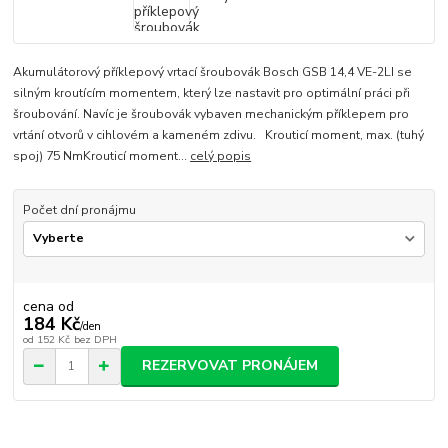
Akumulátorový příklepový vrtací šroubovák Bosch GSB 14,4 VE-2LI se
silným kroutícím momentem, který lze nastavit pro optimální práci při
šroubování. Navíc je šroubovák vybaven mechanickým příklepem pro
vrtání otvorů v cihlovém a kameném zdivu. Krouticí moment, max. (tuhý
spoj) 75 NmKrouticí moment...
celý popis
Počet dní pronájmu
cena od
184 Kč
/
den
od
152 Kč
bez DPH
REZERVOVAT PRONÁJEM