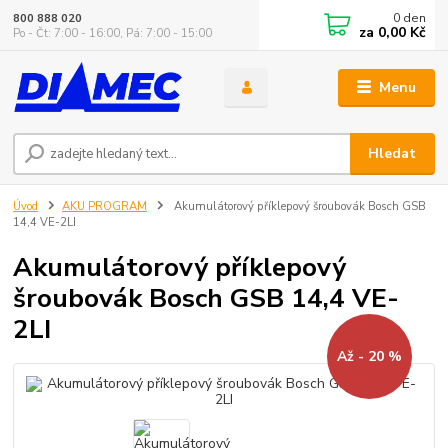
0
den
800 888 020
za
0,00 Kč
Po - Čt: 7:00 - 16:00, Pá: 7:00 - 15:00
Menu
Hledat
Úvod
AKU PROGRAM
Akumulátorový příklepový šroubovák Bosch GSB
14,4 VE-2LI
Akumulátorový příklepový
šroubovák Bosch GSB 14,4 VE-
2LI
Až - 20 %