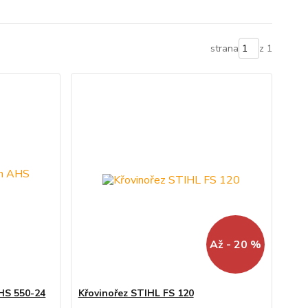
strana
z 1
Až - 20 %
AHS 550-24
Křovinořez STIHL FS 120