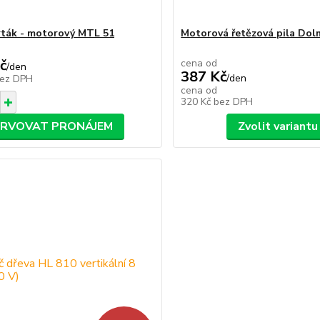
rták - motorový MTL 51
Motorová řetězová pila Dol
č
cena od
/
den
387 Kč
/
den
ez DPH
cena od
320 Kč
bez DPH
ERVOVAT PRONÁJEM
Zvolit variantu