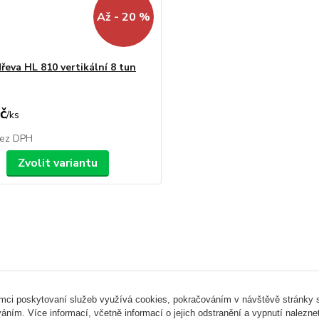
Až - 20 %
řeva HL 810 vertikální 8 tun
č
/
ks
ez DPH
Zvolit variantu
ámci poskytovaní služeb využívá cookies, pokračováním v návštěvě stránky so
áním. Více informací, včetně informací o jejich odstranění a vypnutí nalezn