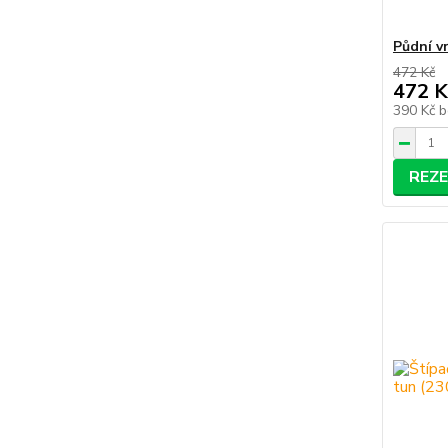
Půdní v
472 Kč
472 K
390 Kč
b
REZ