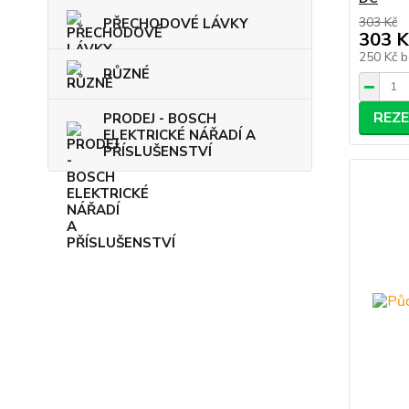
303 Kč
PŘECHODOVÉ LÁVKY
303 K
250 Kč
b
RŮZNÉ
REZ
PRODEJ - BOSCH
ELEKTRICKÉ NÁŘADÍ A
PŘÍSLUŠENSTVÍ