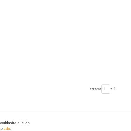
strana
z 1
uhlasíte s jejich
ete
zde
.