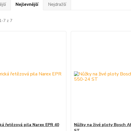
jší
Nejlevnější
Nejdražší
1-7 z 7
cká řetězová pila Narex EPR 40
Nůžky na živé ploty Bosch 
ST