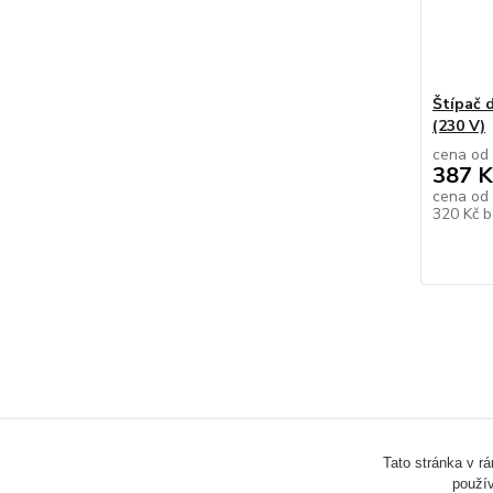
Štípač d
(230 V)
cena od
387 K
cena od
320 Kč
b
Tato stránka v r
použív