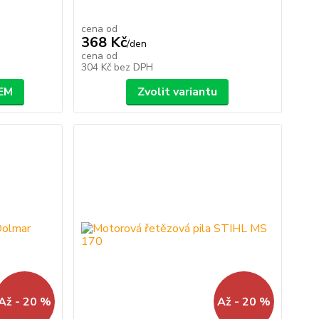
cena od
368 Kč
/
den
cena od
304 Kč
bez DPH
EM
Zvolit variantu
Až - 20 %
Až - 20 %