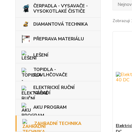
Nejnově
ČERPADLA - VYSAVAČE -
VYSOKOTLAKÉ ČISTIČE
Zobrazuji 
DIAMANTOVÁ TECHNIKA
PŘEPRAVA MATERIÁLU
LEŠENÍ
TOPIDLA -
ODVLHČOVAČE
ELEKTRICKÉ RUČNÍ
NÁŘADÍ
AKU PROGRAM
ZAHRADNÍ TECHNIKA
Elektri
DC