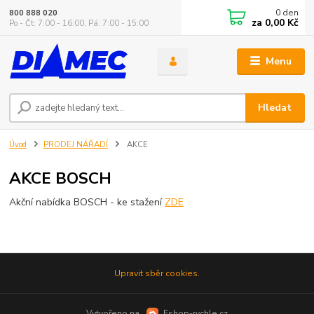
0
den
800 888 020
za
0,00 Kč
Po - Čt: 7:00 - 16:00, Pá: 7:00 - 15:00
Menu
Hledat
Úvod
PRODEJ NÁŘADÍ
AKCE
AKCE BOSCH
Akční nabídka BOSCH - ke stažení
ZDE
Upravit sběr cookies.
Vytvořeno na
Eshop-rychle.cz