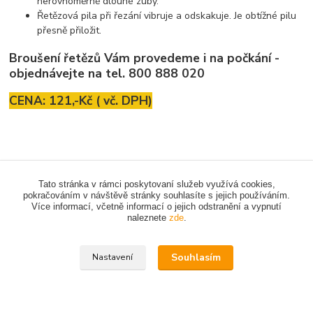
nerovnoměrně dlouhé zuby.
Řetězová pila při řezání vibruje a odskakuje. Je obtížné pilu
přesně přiložit.
Broušení řetězů Vám provedeme i na počkání -
objednávejte na tel. 800 888 020
CENA: 121,-Kč ( vč. DPH)
Tato stránka v rámci poskytovaní služeb využívá cookies,
pokračováním v návštěvě stránky souhlasíte s jejich používáním.
Více informací, včetně informací o jejich odstranění a vypnutí
Upravit sběr cookies.
naleznete
zde
.
Souhlasím
Vytvořeno na
Eshop-rychle.cz
Nastavení