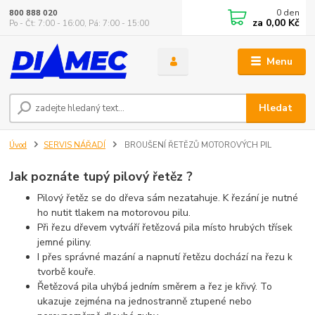
0
den
800 888 020
za
0,00 Kč
Po - Čt: 7:00 - 16:00, Pá: 7:00 - 15:00
Menu
Hledat
Úvod
SERVIS NÁŘADÍ
BROUŠENÍ ŘETĚZŮ MOTOROVÝCH PIL
Jak poznáte tupý pilový řetěz ?
Pilový řetěz se do dřeva sám nezatahuje. K řezání je nutné
ho nutit tlakem na motorovou pilu.
Při řezu dřevem vytváří řetězová pila místo hrubých třísek
jemné piliny.
I přes správné mazání a napnutí řetězu dochází na řezu k
tvorbě kouře.
Řetězová pila uhýbá jedním směrem a řez je křivý. To
ukazuje zejména na jednostranně ztupené nebo