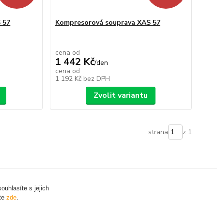
 57
Kompresorová souprava XAS 57
cena od
1 442 Kč
/
den
cena od
1 192 Kč
bez DPH
Zvolit variantu
strana
z 1
uhlasíte s jejich
ete
zde
.