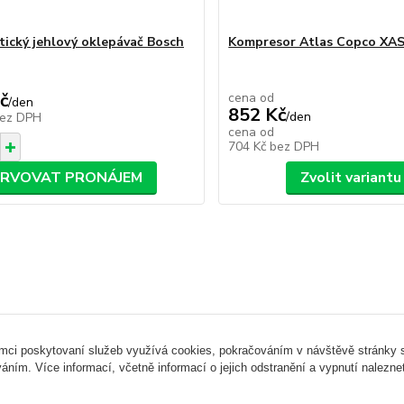
ický jehlový oklepávač Bosch
Kompresor Atlas Copco XAS
č
cena od
/
den
852 Kč
/
den
ez DPH
cena od
704 Kč
bez DPH
ERVOVAT PRONÁJEM
Zvolit variantu
ámci poskytovaní služeb využívá cookies, pokračováním v návštěvě stránky so
áním. Více informací, včetně informací o jejich odstranění a vypnutí nalezn
Upravit sběr cookies.