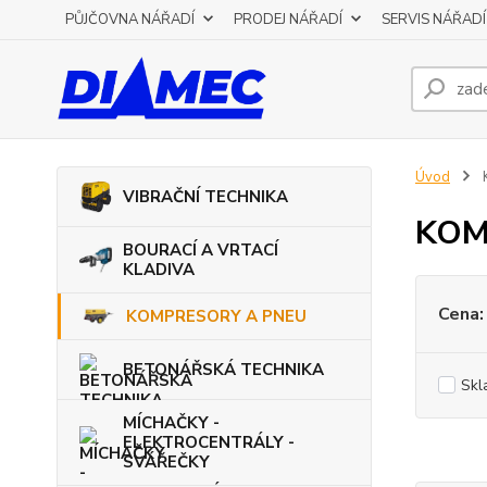
PŮJČOVNA NÁŘADÍ
PRODEJ NÁŘADÍ
SERVIS NÁŘADÍ
Úvod
VIBRAČNÍ TECHNIKA
KOM
BOURACÍ A VRTACÍ
KLADIVA
Cena:
KOMPRESORY A PNEU
BETONÁŘSKÁ TECHNIKA
Skl
MÍCHAČKY -
ELEKTROCENTRÁLY -
SVÁŘEČKY