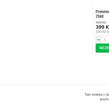
Pneumat
7560
399 Kč
399 K
330 Kč
b
REZ
Tato stránka v r
použív