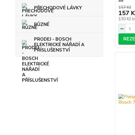
157 Kč
PŘECHODOVÉ LÁVKY
157 K
130 Kč
b
RŮZNÉ
REZ
PRODEJ - BOSCH
ELEKTRICKÉ NÁŘADÍ A
PŘÍSLUŠENSTVÍ