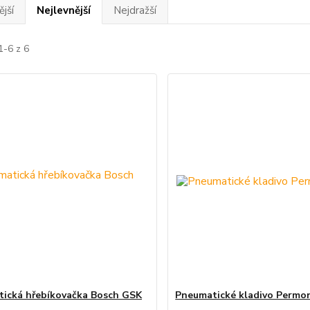
jší
Nejlevnější
Nejdražší
1-6 z 6
ická hřebíkovačka Bosch GSK
Pneumatické kladivo Permo