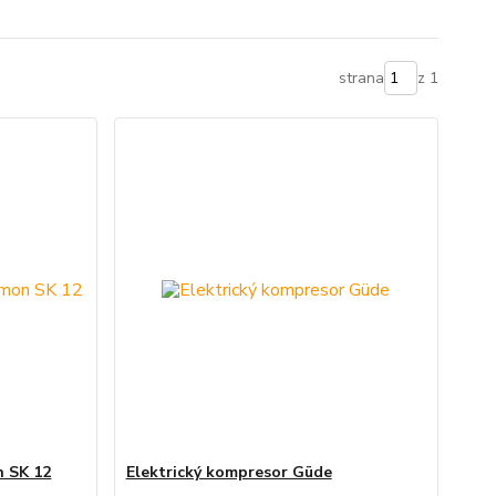
strana
z 1
n SK 12
Elektrický kompresor Güde