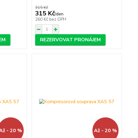
315 Kč
315 Kč
/
den
260 Kč
bez DPH
EM
REZERVOVAT PRONÁJEM
Až - 20 %
Až - 20 %