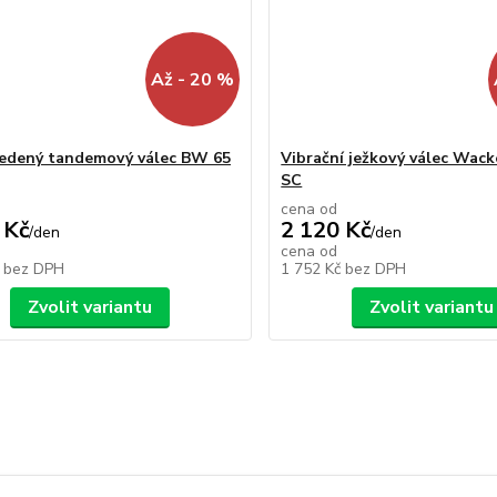
Až - 20 %
edený tandemový válec BW 65
Vibrační ježkový válec Wack
SC
cena od
 Kč
2 120 Kč
/
den
/
den
cena od
č
bez DPH
1 752 Kč
bez DPH
Zvolit variantu
Zvolit variantu