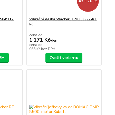
Až - 20 %
 5045H -
Vibrační deska Wacker DPU 6055 - 480
kg
cena od
1 171 Kč
/
den
cena od
968 Kč
bez DPH
EM
Zvolit variantu