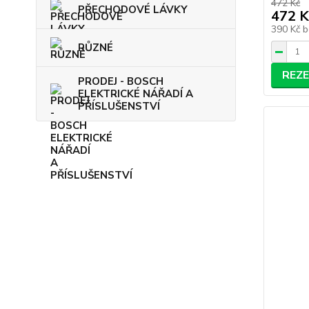
472 Kč
PŘECHODOVÉ LÁVKY
472 K
390 Kč
b
RŮZNÉ
REZ
PRODEJ - BOSCH
ELEKTRICKÉ NÁŘADÍ A
PŘÍSLUŠENSTVÍ