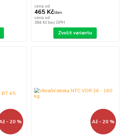
cena od
465 Kč
/
den
cena od
384 Kč
bez DPH
Zvolit variantu
Až - 20 %
Až - 20 %