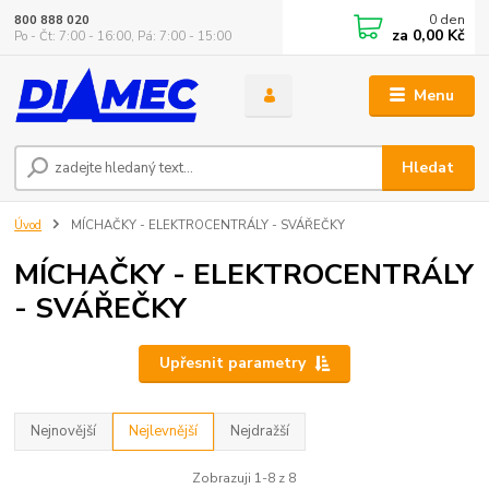
0
den
800 888 020
za
0,00 Kč
Po - Čt: 7:00 - 16:00, Pá: 7:00 - 15:00
Menu
Hledat
Úvod
MÍCHAČKY - ELEKTROCENTRÁLY - SVÁŘEČKY
MÍCHAČKY - ELEKTROCENTRÁLY
- SVÁŘEČKY
Upřesnit parametry
Nejnovější
Nejlevnější
Nejdražší
Zobrazuji 1-8 z 8