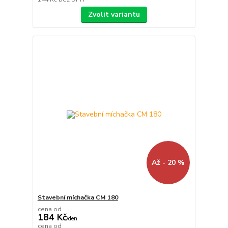
Zvolit variantu
Až - 20 %
Stavební míchačka CM 180
cena od
184 Kč
/
den
cena od