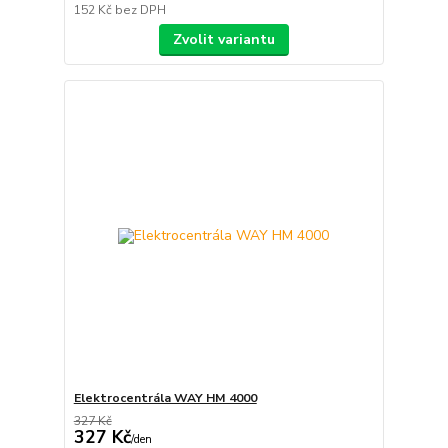
152 Kč
bez DPH
Zvolit variantu
Elektrocentrála WAY HM 4000
327 Kč
327 Kč
/
den