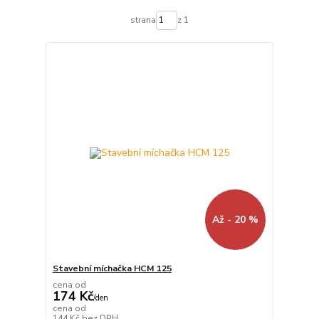
strana
z 1
Až - 20 %
Stavební míchačka HCM 125
cena od
174 Kč
/
den
cena od
144 Kč
bez DPH