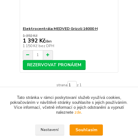
Elektrocentrála MEDVED Grizzli 16000 H
1 392 Kč
1 392 Kč
/
den
1 150 Kč
bez DPH
REZERVOVAT PRONÁJEM
strana
z 1
Tato stránka v rámci poskytovaní služeb využívá cookies,
pokračováním v návštěvě stránky souhlasíte s jejich používáním.
Více informací, včetně informací o jejich odstranění a vypnutí
naleznete
zde
.
Upravit sběr cookies.
Souhlasím
Nastavení