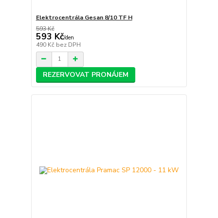
Elektrocentrála Gesan 8/10 TF H
593 Kč
593 Kč
/
den
490 Kč
bez DPH
REZERVOVAT PRONÁJEM