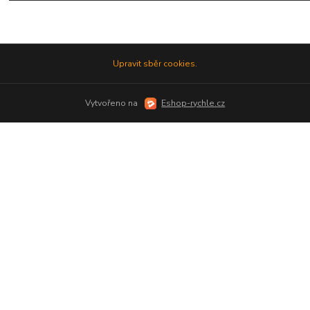
Upravit sběr cookies.
Vytvořeno na
Eshop-rychle.cz