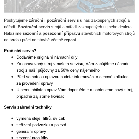
Poskytujeme
záruční i pozáruční servis
u nás zakoupených strojů a
nářadí.
Pozáruční servis
strojů a nářadí zakoupených u jiného dealera.
Nabízíme
sezonní a posezonní přípravu
stavebních motorových strojů
na tvrdou práci na stavbě včetně
repasí
.
Proč náš servis?
Dodáváme originální náhradní díly
Za opravovaný stroj v našem servisu, Vám zapůjčíme náhradní
stroj z naší půjčovny za 50% ceny nájemného
Před samotnou opravou budete informováni o cenové kalkulaci
za provedení opravy
U nerentabilních oprav Vám doporučíme a nabídneme nový stroj,
případně zajistíme likvidaci
Servis zahradní techniky
výměna oleje, filtrů, svíček
seřízení podvozku a pojezd
generální opravy
sezonní prohlídky