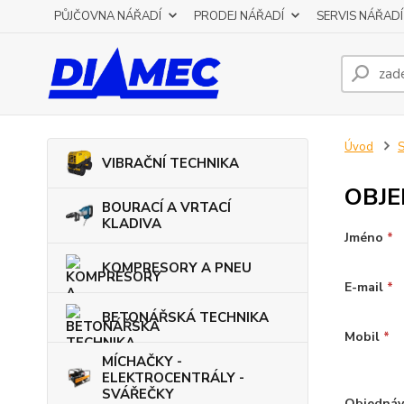
PŮJČOVNA NÁŘADÍ
PRODEJ NÁŘADÍ
SERVIS NÁŘADÍ
Úvod
VIBRAČNÍ TECHNIKA
OBJE
BOURACÍ A VRTACÍ
KLADIVA
Jméno
*
KOMPRESORY A PNEU
E-mail
*
BETONÁŘSKÁ TECHNIKA
Mobil
*
MÍCHAČKY -
ELEKTROCENTRÁLY -
SVÁŘEČKY
Objedná