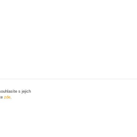
uhlasíte s jejich
ete
zde
.
Vytvořeno na
Eshop-rychle.cz