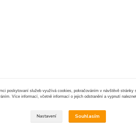
ámci poskytovaní služeb využívá cookies, pokračováním v návštěvě stránky so
áním. Více informací, včetně informací o jejich odstranění a vypnutí nalezn
Upravit sběr cookies.
Souhlasím
Nastavení