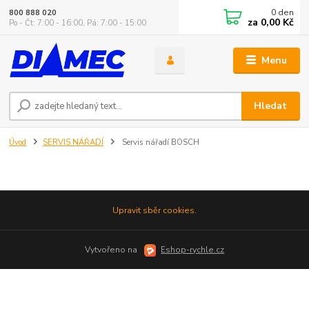
0
den
800 888 020
za
0,00 Kč
Po - Čt: 7:00 - 16:00, Pá: 7:00 - 15:00
Menu
Hledat
Úvod
SERVIS NÁŘADÍ
Servis nářadí BOSCH
Upravit sběr cookies.
Vytvořeno na
Eshop-rychle.cz