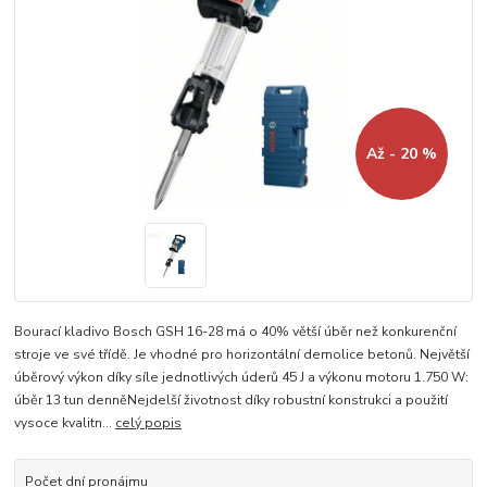
Až - 20 %
Bourací kladivo Bosch GSH 16-28 má o 40% větší úběr než konkurenční
stroje ve své třídě. Je vhodné pro horizontální demolice betonů. Největší
úběrový výkon díky síle jednotlivých úderů 45 J a výkonu motoru 1.750 W:
úběr 13 tun denněNejdelší životnost díky robustní konstrukci a použití
vysoce kvalitn...
celý popis
Počet dní pronájmu