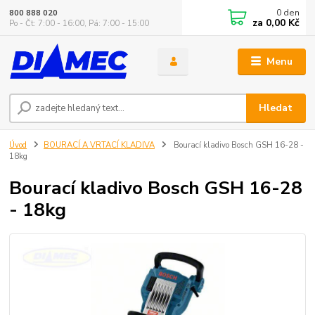
0
den
800 888 020
za
0,00 Kč
Po - Čt: 7:00 - 16:00, Pá: 7:00 - 15:00
Menu
Hledat
Úvod
BOURACÍ A VRTACÍ KLADIVA
Bourací kladivo Bosch GSH 16-28 -
18kg
Bourací kladivo Bosch GSH 16-28
- 18kg