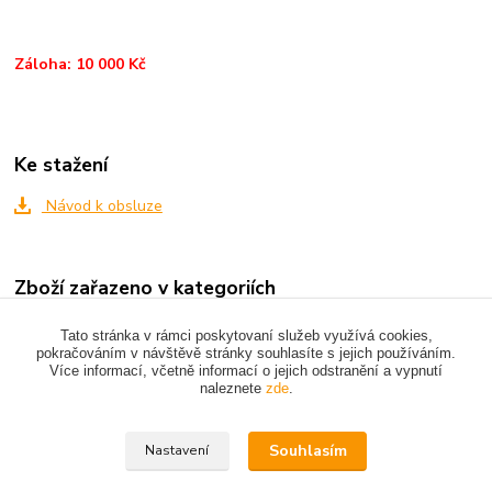
Záloha: 10 000 Kč
Ke stažení
Návod k obsluze
Zboží zařazeno v kategoriích
BOURACÍ A VRTACÍ KLADIVA
Tato stránka v rámci poskytovaní služeb využívá cookies,
pokračováním v návštěvě stránky souhlasíte s jejich používáním.
Více informací, včetně informací o jejich odstranění a vypnutí
naleznete
zde
.
Upravit sběr cookies.
Souhlasím
Nastavení