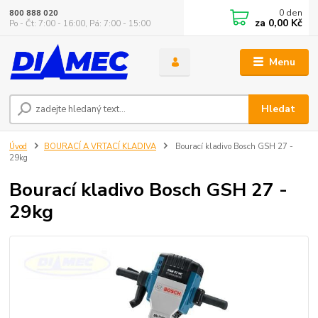
0
den
800 888 020
za
0,00 Kč
Po - Čt: 7:00 - 16:00, Pá: 7:00 - 15:00
Menu
Hledat
Úvod
BOURACÍ A VRTACÍ KLADIVA
Bourací kladivo Bosch GSH 27 -
29kg
Bourací kladivo Bosch GSH 27 -
29kg