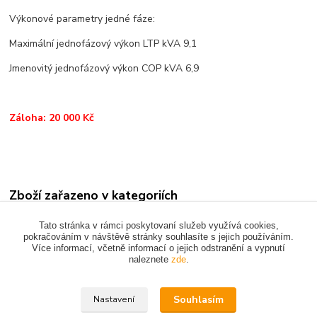
Výkonové parametry jedné fáze:
Maximální jednofázový výkon LTP kVA 9,1
Jmenovitý jednofázový výkon COP kVA 6,9
Záloha: 20 000 Kč
Zboží zařazeno v kategoriích
MÍCHAČKY - ELEKTROCENTRÁLY - SVÁŘEČKY
Tato stránka v rámci poskytovaní služeb využívá cookies,
pokračováním v návštěvě stránky souhlasíte s jejich používáním.
Více informací, včetně informací o jejich odstranění a vypnutí
naleznete
zde
.
Upravit sběr cookies.
Souhlasím
Nastavení