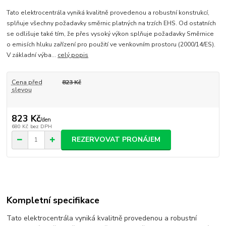
Tato elektrocentrála vyniká kvalitně provedenou a robustní konstrukcí,
splňuje všechny požadavky směrnic platných na trzích EHS. Od ostatních
se odlišuje také tím, že přes vysoký výkon splňuje požadavky Směrnice
o emisích hluku zařízení pro použití ve venkovním prostoru (2000/14/ES).
V základní výba...
celý popis
Cena před
823 Kč
slevou
823 Kč
/
den
680 Kč
bez DPH
REZERVOVAT PRONÁJEM
Kompletní specifikace
Tato elektrocentrála vyniká kvalitně provedenou a robustní