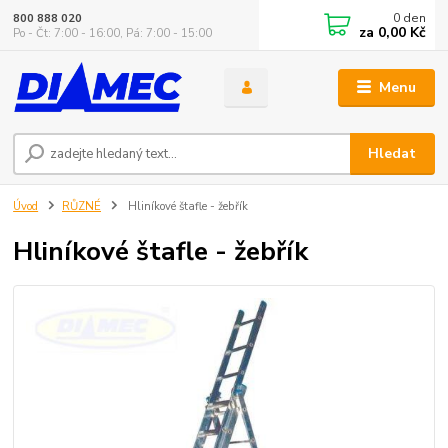
0
den
800 888 020
za
0,00 Kč
Po - Čt: 7:00 - 16:00, Pá: 7:00 - 15:00
Menu
Hledat
Úvod
RŮZNÉ
Hliníkové štafle - žebřík
Hliníkové štafle - žebřík