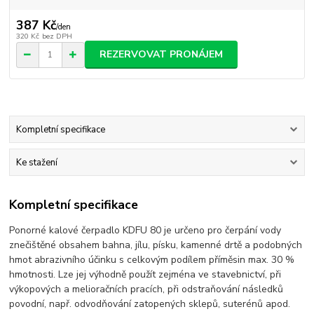
387 Kč
/
den
320 Kč
bez DPH
REZERVOVAT PRONÁJEM
Kompletní specifikace
Ke stažení
Kompletní specifikace
Ponorné kalové čerpadlo KDFU 80 je určeno pro čerpání vody
znečištěné obsahem bahna, jílu, písku, kamenné drtě a podobných
hmot abrazivního účinku s celkovým podílem příměsin max. 30 %
hmotnosti. Lze jej výhodně použít zejména ve stavebnictví, při
výkopových a melioračních pracích, při odstraňování následků
povodní, např. odvodňování zatopených sklepů, suterénů apod.