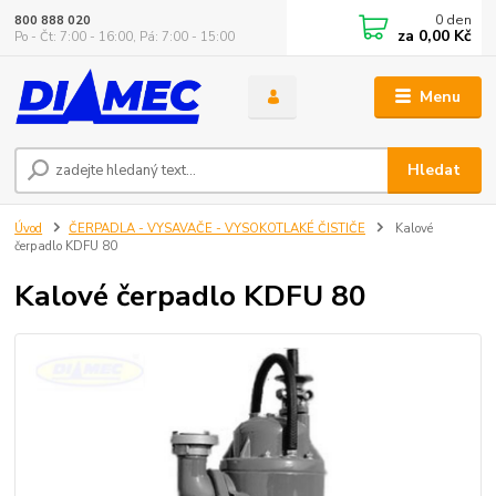
0
den
800 888 020
za
0,00 Kč
Po - Čt: 7:00 - 16:00, Pá: 7:00 - 15:00
Menu
Hledat
Úvod
ČERPADLA - VYSAVAČE - VYSOKOTLAKÉ ČISTIČE
Kalové
čerpadlo KDFU 80
Kalové čerpadlo KDFU 80