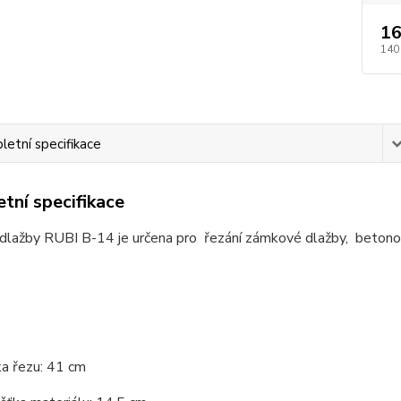
16
140
etní specifikace
tní specifikace
lažby RUBI B-14 je určena pro řezání zámkové dlažby, betonový
ka řezu: 41 cm