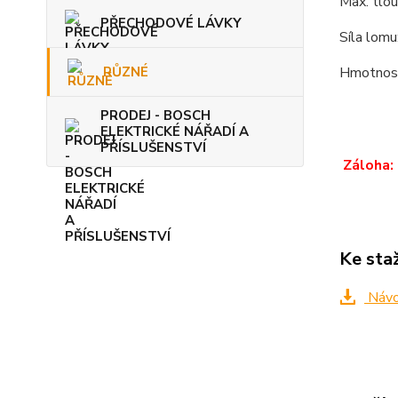
Max. tlou
PŘECHODOVÉ LÁVKY
Síla lom
RŮZNÉ
Hmotnost
PRODEJ - BOSCH
ELEKTRICKÉ NÁŘADÍ A
PŘÍSLUŠENSTVÍ
Záloha:
Ke sta
Návo