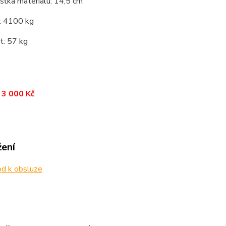
šťka materiálu: 14,5 cm
u: 4100 kg
: 57 kg
 3 000 Kč
žení
d k obsluze