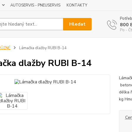
AUTOSERVIS - PNEUSERVIS
KONTAKTY
Potřeb
Hledat
800 
Po - Čt
RŮZNÉ
Lámačka dlažby RUBI B-14
čka dlažby RUBI B-14
Lámačk
betono
délka 
kg Hm
Cen