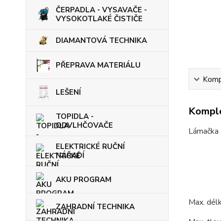
ČERPADLA - VYSAVAČE -
VYSOKOTLAKÉ ČISTIČE
DIAMANTOVÁ TECHNIKA
PŘEPRAVA MATERIÁLU
Kompl
LEŠENÍ
Komple
TOPIDLA -
ODVLHČOVAČE
Lámačka d
ELEKTRICKÉ RUČNÍ
NÁŘADÍ
AKU PROGRAM
Max. dél
ZAHRADNÍ TECHNIKA