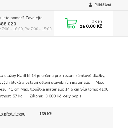
Přihlášení
ujete pomoc? Zavolejte.
0
den
888 020
za
0,00 Kč
: 7:00 - 16:00, Pá: 7:00 - 15:00
a dlažby RUBI B-14 je určena pro řezání zámkové dlažby,
vých bloků a ostatní dělení stavebních materiálů. Max.
řezu: 41 cm Max. tloušťka materiálu: 14,5 cm Síla lomu: 4100
otnost: 57 kg Záloha: 3 000 Kč
celý popis
a před slevou
169 Kč