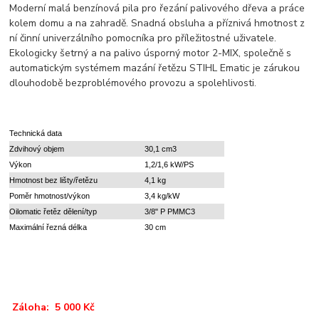
Moderní malá benzínová pila pro řezání palivového dřeva a práce
kolem domu a na zahradě. Snadná obsluha a příznivá hmotnost z
ní činní univerzálního pomocníka pro příležitostné uživatele.
Ekologicky šetrný a na palivo úsporný motor 2-MIX, společně s
automatickým systémem mazání řetězu STIHL Ematic je zárukou
dlouhodobě bezproblémového provozu a spolehlivosti.
Technická data
Zdvihový objem
30,1 cm3
Výkon
1,2/1,6 kW/PS
Hmotnost bez lišty/řetězu
4,1 kg
Poměr hmotnost/výkon
3,4 kg/kW
Oilomatic řetěz dělení/typ
3/8" P PMMC3
Maximální řezná délka
30 cm
Záloha: 5 000 Kč