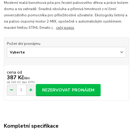
Moderní malá benzínová pila pro řezání palivového dřeva a práce kolem
domu a na zahradě. Snadná obsluha a příznivá hmotnost z ní činní
univerzálního pomocníka pro příležitostné uživatele. Ekologicky šetrný a
na palivo úsporný motor 2-MIX, společně s automatickým systémem
mazání řetězu STIHL Ematic j...
celý popis
Počet dní pronájmu
cena od
387 Kč
/
den
od
320 Kč
bez DPH
REZERVOVAT PRONÁJEM
Kompletní specifikace