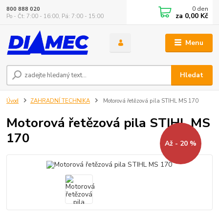
0
den
800 888 020
za
0,00 Kč
Po - Čt: 7:00 - 16:00, Pá: 7:00 - 15:00
Menu
Hledat
Úvod
ZAHRADNÍ TECHNIKA
Motorová řetězová pila STIHL MS 170
Motorová řetězová pila STIHL MS
170
Až - 20 %