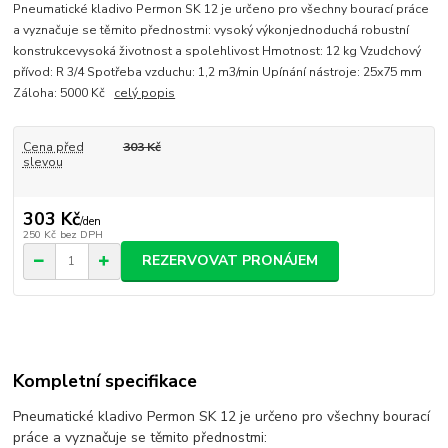
Pneumatické kladivo Permon SK 12 je určeno pro všechny bourací práce
a vyznačuje se těmito přednostmi: vysoký výkonjednoduchá robustní
konstrukcevysoká životnost a spolehlivost Hmotnost: 12 kg Vzudchový
přívod: R 3/4 Spotřeba vzduchu: 1,2 m3/min Upínání nástroje: 25x75 mm
Záloha: 5000 Kč
celý popis
Cena před
303 Kč
slevou
303 Kč
/
den
250 Kč
bez DPH
REZERVOVAT PRONÁJEM
Kompletní specifikace
Pneumatické kladivo Permon SK 12 je určeno pro všechny bourací
práce a vyznačuje se těmito přednostmi: