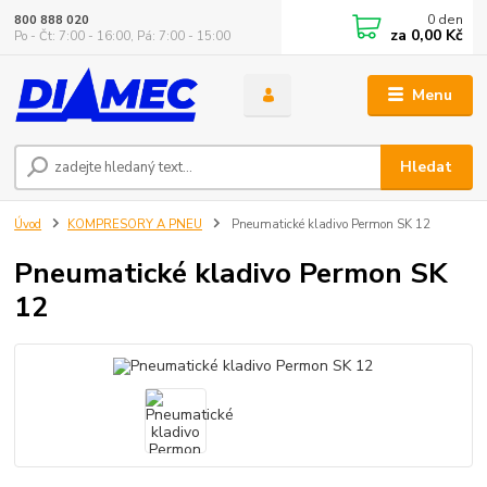
0
den
800 888 020
za
0,00 Kč
Po - Čt: 7:00 - 16:00, Pá: 7:00 - 15:00
Menu
Hledat
Úvod
KOMPRESORY A PNEU
Pneumatické kladivo Permon SK 12
Pneumatické kladivo Permon SK
12