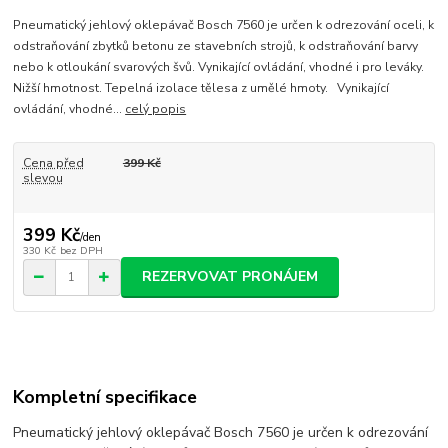
Pneumatický jehlový oklepávač Bosch 7560 je určen k odrezování oceli, k
odstraňování zbytků betonu ze stavebních strojů, k odstraňování barvy
nebo k otloukání svarových švů. Vynikající ovládání, vhodné i pro leváky.
Nižší hmotnost. Tepelná izolace tělesa z umělé hmoty. Vynikající
ovládání, vhodné...
celý popis
Cena před
399 Kč
slevou
399 Kč
/
den
330 Kč
bez DPH
REZERVOVAT PRONÁJEM
Kompletní specifikace
Pneumatický jehlový oklepávač Bosch 7560 je určen k odrezování