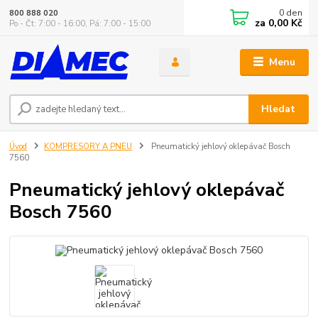
0
den
800 888 020
za
0,00 Kč
Po - Čt: 7:00 - 16:00, Pá: 7:00 - 15:00
Menu
Hledat
Úvod
KOMPRESORY A PNEU
Pneumatický jehlový oklepávač Bosch
7560
Pneumatický jehlový oklepávač
Bosch 7560