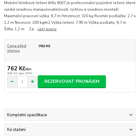
Mobilní hliníkové lešení Alfix 6007 je profesionální pojízdné lešení, které
vyniká snadnou manipulovatelností, rychlou a snadnou montáží.
Maximální pracovní výška: 8,7 m Hmotnost: 320 kg Rozměr podlážky: 2,7 x
1,2 m Nosnost: 200 kg/m2 Výška lešení: 7,95 m Výška podlahy: 6,7 m
Šířka: 1,2 m Zá...
celý popis
Cena před
762 Kč
slevou
762 Kč
/
den
630 Kč
bez DPH
REZERVOVAT PRONÁJEM
Kompletní specifikace
Ke stažení