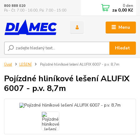
0
den
800 888 020
za
0,00 Kč
Po - Čt: 7:00 - 16:00, Pá: 7:00 - 15:00
Menu
Hledat
Úvod
LEŠENÍ
Pojízdné hliníkové lešení ALUFIX 6007 - p.v. 8,7m
Pojízdné hliníkové lešení ALUFIX
6007 - p.v. 8,7m