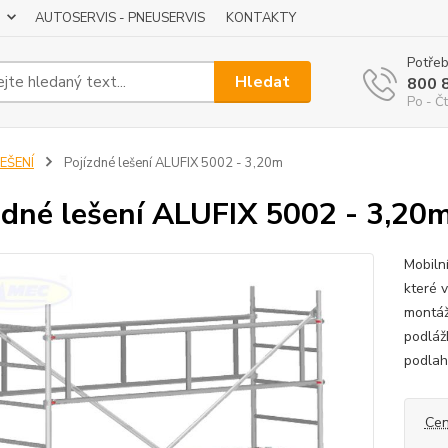
AUTOSERVIS - PNEUSERVIS
KONTAKTY
Potřeb
Hledat
800 
Po - Čt
EŠENÍ
Pojízdné lešení ALUFIX 5002 - 3,20m
zdné lešení ALUFIX 5002 - 3,20
Mobilní
které 
montáž
podláž
podlah
Cen