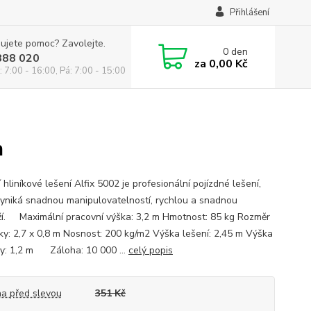
Přihlášení
ujete pomoc? Zavolejte.
0
den
888 020
za
0,00 Kč
: 7:00 - 16:00, Pá: 7:00 - 15:00
m
 hliníkové lešení Alfix 5002 je profesionální pojízdné lešení,
vyniká snadnou manipulovatelností, rychlou a snadnou
í. Maximální pracovní výška: 3,2 m Hmotnost: 85 kg Rozměr
ky: 2,7 x 0,8 m Nosnost: 200 kg/m2 Výška lešení: 2,45 m Výška
y: 1,2 m Záloha: 10 000 ...
celý popis
a před slevou
351 Kč