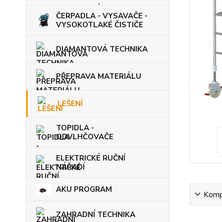
ČERPADLA - VYSAVAČE -
VYSOKOTLAKÉ ČISTIČE
DIAMANTOVÁ TECHNIKA
PŘEPRAVA MATERIÁLU
LEŠENÍ
TOPIDLA -
ODVLHČOVAČE
ELEKTRICKÉ RUČNÍ
NÁŘADÍ
AKU PROGRAM
Kompl
ZAHRADNÍ TECHNIKA