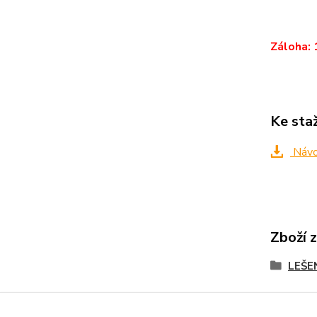
Záloha: 
Ke sta
Návo
Zboží 
LEŠE