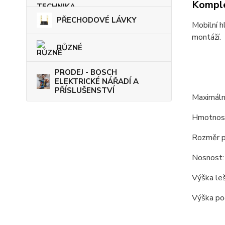
Komple
PŘECHODOVÉ LÁVKY
Mobilní h
montáží.
RŮZNÉ
PRODEJ - BOSCH
ELEKTRICKÉ NÁŘADÍ A
PŘÍSLUŠENSTVÍ
Maximální
Hmotnost
Rozměr p
Nosnost:
Výška leš
Výška po