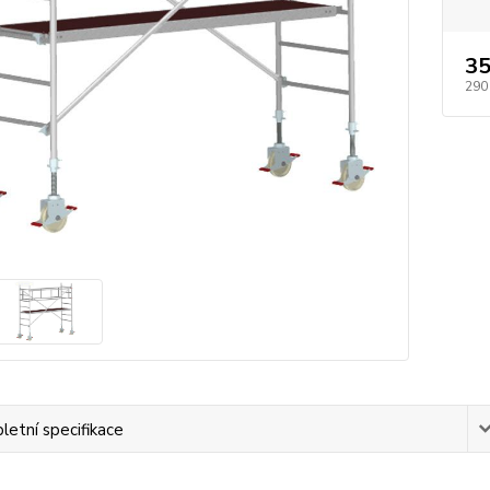
35
290
etní specifikace