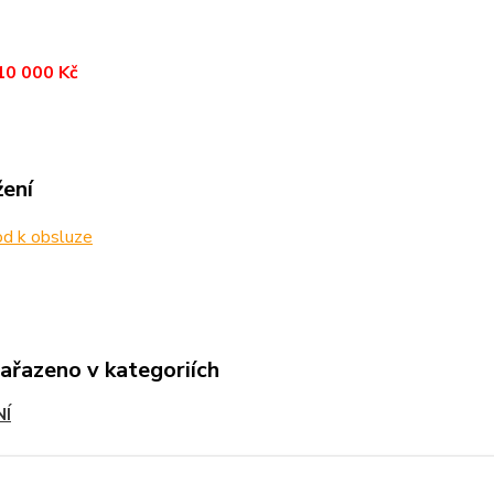
10 000 Kč
žení
d k obsluze
zařazeno v kategoriích
NÍ