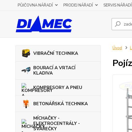
PŮJČOVNA NÁŘADÍ
PRODEJ NÁŘADÍ
SERVIS NÁŘADÍ
Úvod
L
VIBRAČNÍ TECHNIKA
Pojí
BOURACÍ A VRTACÍ
KLADIVA
KOMPRESORY A PNEU
BETONÁŘSKÁ TECHNIKA
MÍCHAČKY -
ELEKTROCENTRÁLY -
SVÁŘEČKY