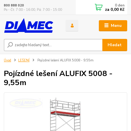
0
den
800 888 020
za
0,00 Kč
Po - Čt: 7:00 - 16:00, Pá: 7:00 - 15:00
Menu
Hledat
Úvod
LEŠENÍ
Pojízdné lešení ALUFIX 5008 - 9,55m
Pojízdné lešení ALUFIX 5008 -
9,55m