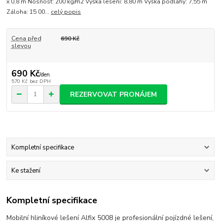
x 0,8 m Nosnost: 200 kg/m2 Výška lešení: 8,80 m Výška podlahy: 7,55 m
Záloha: 15 00...
celý popis
Cena před
690 Kč
slevou
690 Kč
/
den
570 Kč
bez DPH
REZERVOVAT PRONÁJEM
Kompletní specifikace
Ke stažení
Kompletní specifikace
Mobilní hliníkové lešení Alfix 5008 je profesionální pojízdné lešení,