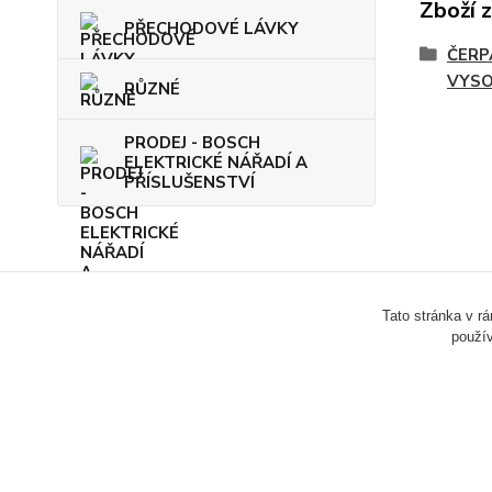
Zboží 
PŘECHODOVÉ LÁVKY
ČERP
VYSO
RŮZNÉ
PRODEJ - BOSCH
ELEKTRICKÉ NÁŘADÍ A
PŘÍSLUŠENSTVÍ
Tato stránka v r
použív