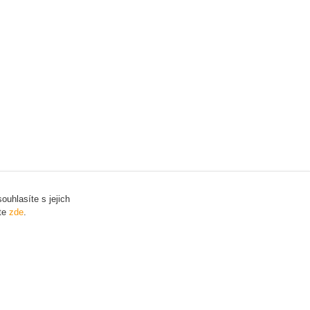
uhlasíte s jejich
ete
zde
.
Vytvořeno na
Eshop-rychle.cz