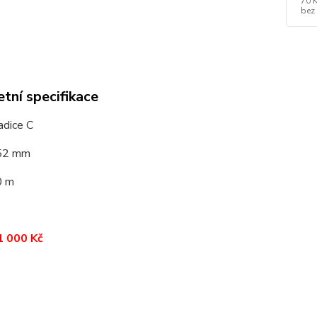
70 
bez
tní specifikace
adice C
 52 mm
0 m
1 000 Kč