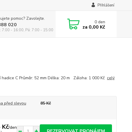
Přihlášení
ujete pomoc? Zavolejte.
0
den
888 020
za
0,00 Kč
: 7:00 - 16:00, Pá: 7:00 - 15:00
í hadice C Průměr: 52 mm Délka: 20 m Záloha: 1 000 Kč
celý
a před slevou
85 Kč
 Kč
/
den
REZERVOVAT PRONÁJEM