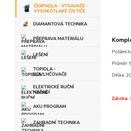
ČERPADLA - VYSAVAČE -
VYSOKOTLAKÉ ČISTIČE
DIAMANTOVÁ TECHNIKA
PŘEPRAVA MATERIÁLU
Komple
Požární h
LEŠENÍ
Průměr:
TOPIDLA -
ODVLHČOVAČE
Délka: 2
ELEKTRICKÉ RUČNÍ
NÁŘADÍ
Záloha: 
AKU PROGRAM
ZAHRADNÍ TECHNIKA