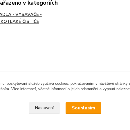
zařazeno v kategoriích
ADLA - VYSAVAČE -
KOTLAKÉ ČISTIČE
ámci poskytovaní služeb využívá cookies, pokračováním v návštěvě stránky so
áním. Více informací, včetně informací o jejich odstranění a vypnutí nalezn
Upravit sběr cookies.
Souhlasím
Nastavení