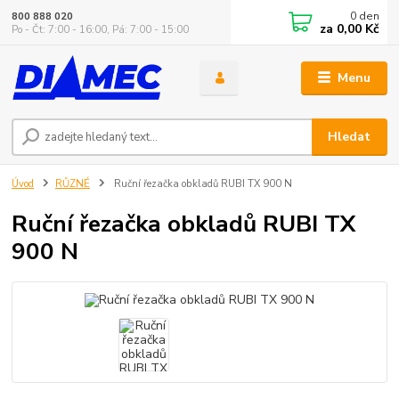
0
den
800 888 020
za
0,00 Kč
Po - Čt: 7:00 - 16:00, Pá: 7:00 - 15:00
Menu
Hledat
Úvod
RŮZNÉ
Ruční řezačka obkladů RUBI TX 900 N
Ruční řezačka obkladů RUBI TX
900 N