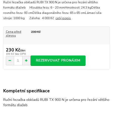
Ruční řezačka obkladů RUBI TX 900 N je určena pro řezání většího
formátu dlažeb Hloubka řezu: 6 - 20 mmHmotnost: 24.3 kgDélka
rovného řezu: 93 cmDélka diagonálního řezu: 65 x 65 cmLámací síla
stroje: 1000 kg Záloha: 4 000 Kč
celý popis
Cena před
230 Kč
slevou
230 Kč
/
den
190 Kč
bez DPH
REZERVOVAT PRONÁJEM
Kompletní specifikace
Ruční řezačka obkladů RUBI TX 900 N je určena pro řezání většího
formátu dlažeb