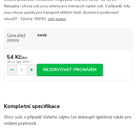
Násypka i shozy suti jsou určeny pro transport sypké suti. V případě, kdy
jsou shozy využity pro transport větších částí, dochází k poškození
shozů!!! Záloha: 500 Kč
celý popis
Cena před
54 Kč
slevou
54 Kč
/
den
45 Kč
bez DPH
REZERVOVAT PRONÁJEM
Kompletní specifikace
Shoz suti, v případě Vašeho zájmu lze dokoupit igelitový rukáv pro
snížení prašnosti.