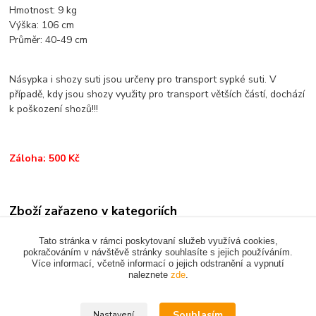
Hmotnost: 9 kg
Výška: 106 cm
Průměr: 40-49 cm
Násypka i shozy suti jsou určeny pro transport sypké suti. V
případě, kdy jsou shozy využity pro transport větších částí, dochází
k poškození shozů!!!
Záloha: 500 Kč
Zboží zařazeno v kategoriích
PŘEPRAVA MATERIÁLU
Tato stránka v rámci poskytovaní služeb využívá cookies,
pokračováním v návštěvě stránky souhlasíte s jejich používáním.
Více informací, včetně informací o jejich odstranění a vypnutí
naleznete
zde
.
Upravit sběr cookies.
Souhlasím
Nastavení