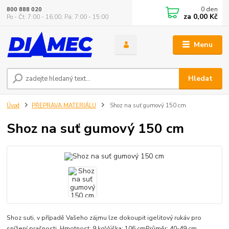
0
den
800 888 020
za
0,00 Kč
Po - Čt: 7:00 - 16:00, Pá: 7:00 - 15:00
Menu
Hledat
Úvod
PŘEPRAVA MATERIÁLU
Shoz na suť gumový 150 cm
Shoz na suť gumový 150 cm
Shoz suti, v případě Vašeho zájmu lze dokoupit igelitový rukáv pro
snížení prašnosti. Hmotnost: 9 kgVýška: 106 cmPrůměr: 40-49 cm