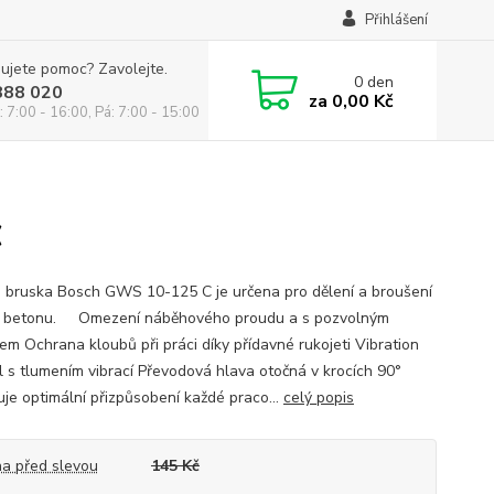
Přihlášení
ujete pomoc? Zavolejte.
0
den
888 020
za
0,00 Kč
: 7:00 - 16:00, Pá: 7:00 - 15:00
C
 bruska Bosch GWS 10-125 C je určena pro dělení a broušení
i betonu. Omezení náběhového proudu a s pozvolným
em Ochrana kloubů při práci díky přídavné rukojeti Vibration
l s tlumením vibrací Převodová hlava otočná v krocích 90°
je optimální přizpůsobení každé praco...
celý popis
a před slevou
145 Kč