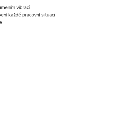
lumením vibrací
ní každé pracovní situaci
e