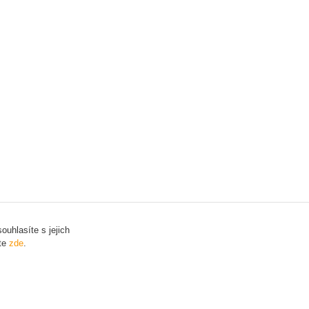
uhlasíte s jejich
ete
zde
.