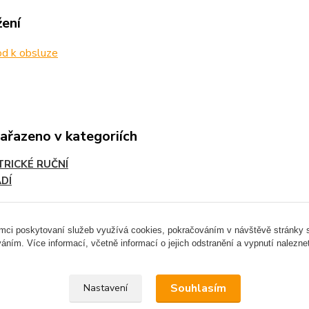
žení
d k obsluze
zařazeno v kategoriích
TRICKÉ RUČNÍ
DÍ
ámci poskytovaní služeb využívá cookies, pokračováním v návštěvě stránky so
áním. Více informací, včetně informací o jejich odstranění a vypnutí nalezn
Upravit sběr cookies.
Souhlasím
Nastavení