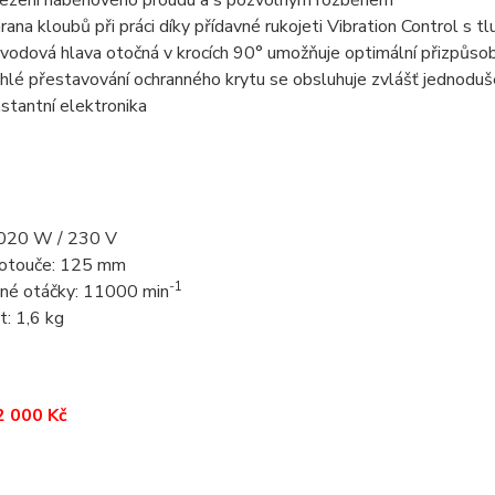
rana kloubů při práci díky přídavné rukojeti Vibration Control s t
vodová hlava otočná v krocích 90° umožňuje optimální přizpůsobe
hlé přestavování ochranného krytu se obsluhuje zvlášť jednoduš
stantní elektronika
1020 W / 230 V
otouče: 125 mm
-1
né otáčky: 11000 min
: 1,6 kg
2 000 Kč