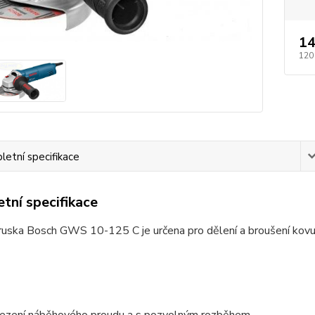
14
120
etní specifikace
tní specifikace
uska Bosch GWS 10-125 C je určena pro dělení a broušení kovu 
zení náběhového proudu a s pozvolným rozběhem