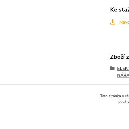
Ke sta
Návo
Zboží 
ELEK
NÁŘA
Tato stránka v r
použív