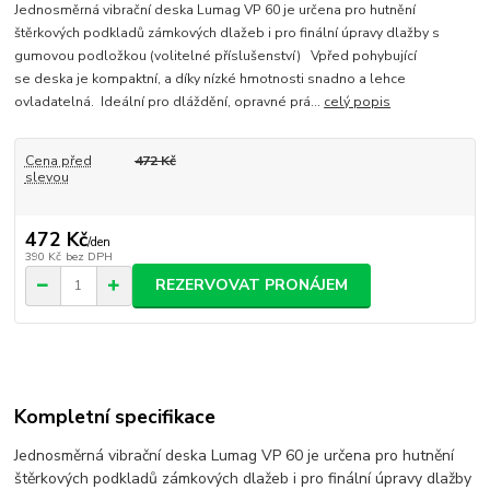
Jednosměrná vibrační deska Lumag VP 60 je určena pro hutnění
štěrkových podkladů zámkových dlažeb i pro finální úpravy dlažby s
gumovou podložkou (volitelné příslušenství) Vpřed pohybující
se deska je kompaktní, a díky nízké hmotnosti snadno a lehce
ovladatelná. Ideální pro dláždění, opravné prá...
celý popis
Cena před
472 Kč
slevou
472 Kč
/
den
390 Kč
bez DPH
REZERVOVAT PRONÁJEM
Kompletní specifikace
Jednosměrná vibrační deska Lumag VP 60 je určena pro hutnění
štěrkových podkladů zámkových dlažeb i pro finální úpravy dlažby