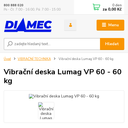
0
den
800 888 020
za
0,00 Kč
Po - Čt: 7:00 - 16:00, Pá: 7:00 - 15:00
Menu
Hledat
Úvod
VIBRAČNÍ TECHNIKA
Vibrační deska Lumag VP 60 - 60 kg
Vibrační deska Lumag VP 60 - 60
kg