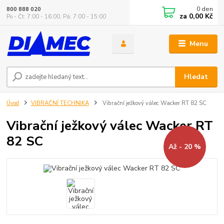
0
den
800 888 020
za
0,00 Kč
Po - Čt: 7:00 - 16:00, Pá: 7:00 - 15:00
Menu
Hledat
Úvod
VIBRAČNÍ TECHNIKA
Vibrační ježkový válec Wacker RT 82 SC
Vibrační ježkový válec Wacker RT
82 SC
Až - 20 %