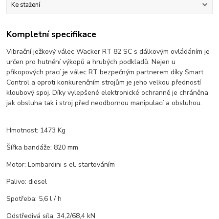
Ke stažení
Kompletní specifikace
Vibrační ježkový válec Wacker RT 82 SC s dálkovým ovládáním je
určen pro hutnění výkopů a hrubých podkladů. Nejen u
příkopových prací je válec RT bezpečným partnerem díky Smart
Control a oproti konkurenčním strojům je jeho velkou předností
kloubový spoj. Díky vylepšené elektronické ochranně je chráněna
jak obsluha tak i stroj před neodbornou manipulací a obsluhou.
Hmotnost: 1473 Kg
Šířka bandáže: 820 mm
Motor: Lombardini s el. startováním
Palivo: diesel
Spotřeba: 5,6 l / h
Odstředivá síla: 34,2/68,4 kN