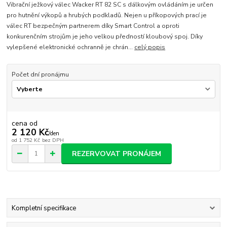
Vibrační ježkový válec Wacker RT 82 SC s dálkovým ovládáním je určen
pro hutnění výkopů a hrubých podkladů. Nejen u příkopových prací je
válec RT bezpečným partnerem díky Smart Control a oproti
konkurenčním strojům je jeho velkou předností kloubový spoj. Díky
vylepšené elektronické ochranně je chrán...
celý popis
Počet dní pronájmu
cena od
2 120 Kč
/
den
od
1 752 Kč
bez DPH
REZERVOVAT PRONÁJEM
Kompletní specifikace