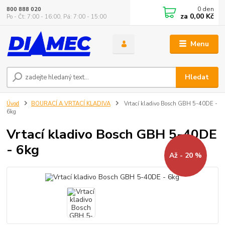
0
den
800 888 020
za
0,00 Kč
Po - Čt: 7:00 - 16:00, Pá: 7:00 - 15:00
Menu
Hledat
Úvod
BOURACÍ A VRTACÍ KLADIVA
Vrtací kladivo Bosch GBH 5-40DE -
6kg
Vrtací kladivo Bosch GBH 5-40DE
- 6kg
Až - 20 %