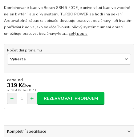
Kombinované kladivo Bosch GBH 5-40DE je univerzální kladivo vhodné
nejen k vrtání, ale díky systému TURBO POWER se hodí i na sekání.
Aretovatelná západka spínače dovoluje pracovat bez únavy i při trvalém
používání kladiva jako sekáčeDvoustupňový systém tlumení vibrací
umožňuje pracovat bez únavyRela...
celý popis
Počet dní pronájmu
cena od
319 Kč
/
den
od
264 Kč
bez DPH
REZERVOVAT PRONÁJEM
Kompletní specifikace