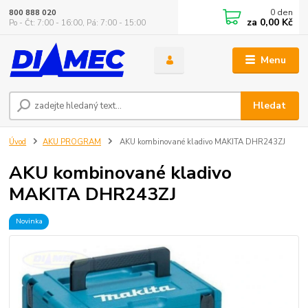
0
den
800 888 020
za
0,00 Kč
Po - Čt: 7:00 - 16:00, Pá: 7:00 - 15:00
Menu
Hledat
Úvod
AKU PROGRAM
AKU kombinované kladivo MAKITA DHR243ZJ
AKU kombinované kladivo
MAKITA DHR243ZJ
Novinka