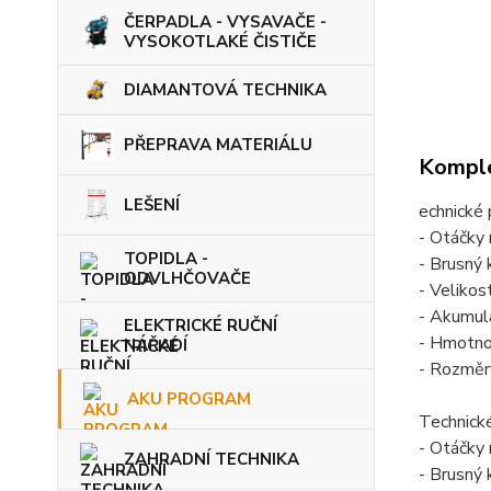
ČERPADLA - VYSAVAČE -
VYSOKOTLAKÉ ČISTIČE
DIAMANTOVÁ TECHNIKA
PŘEPRAVA MATERIÁLU
Komple
LEŠENÍ
echnické
- Otáčky
TOPIDLA -
- Brusný
ODVLHČOVAČE
- Velikos
- Akumulá
ELEKTRICKÉ RUČNÍ
- Hmotno
NÁŘADÍ
- Rozměr
AKU PROGRAM
Technick
- Otáčky
ZAHRADNÍ TECHNIKA
- Brusný