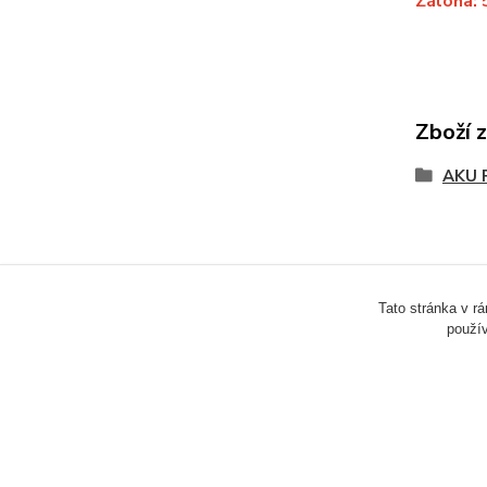
Záloha: 
Zboží 
AKU
Tato stránka v r
použív