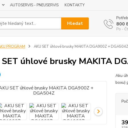
AUTOSERVIS - PNEUSERVIS
KONTAKTY
Potřeb
Hledat
800 
Po - Čt
AKU PROGRAM
AKU SET úhlové brusky MAKITA DGA900Z + DGA504
 SET úhlové brusky MAKITA D
Aku úh
boxu)
Poč
39
328