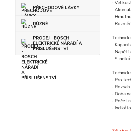
- Velikos
PŘECHODOVÉ LÁVKY
- Akumulá
- Hmotno
- Rozměr
RŮZNÉ
Technick
PRODEJ - BOSCH
ELEKTRICKÉ NÁŘADÍ A
- Kapacit
PŘÍSLUŠENSTVÍ
- Napětí
- S indik
Technick
- Pro tec
- Rozsah 
- Doba na
- Počet na
- Indikáto