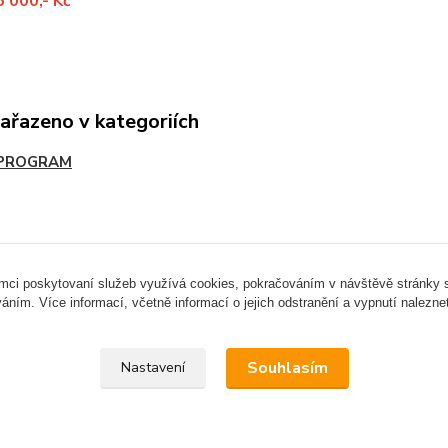
5 000,- Kč
zařazeno v kategoriích
 PROGRAM
Upravit sběr cookies.
ámci poskytovaní služeb využívá cookies, pokračováním v návštěvě stránky so
áním. Více informací, včetně informací o jejich odstranění a vypnutí nalezn
Souhlasím
Nastavení