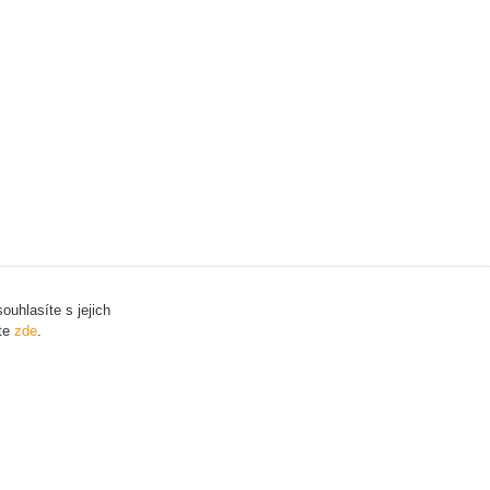
uhlasíte s jejich
ete
zde
.
Vytvořeno na
Eshop-rychle.cz