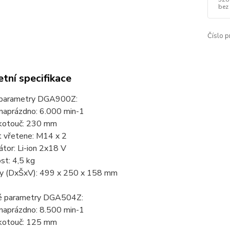
bez
Číslo p
tní specifikace
 parametry DGA900Z:
 naprázdno: 6.000 min-1
 kotouč: 230 mm
t vřetene: M14 x 2
tor: Li-ion 2x18 V
st: 4,5 kg
y (DxŠxV): 499 x 250 x 158 mm
é parametry DGA504Z:
 naprázdno: 8.500 min-1
 kotouč: 125 mm