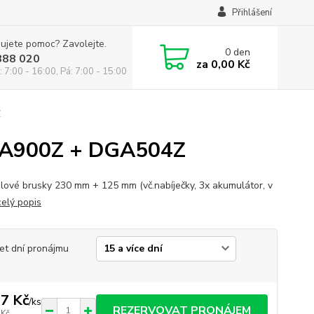
Přihlášení
ujete pomoc? Zavolejte.
0
den
888 020
za
0,00 Kč
: 7:00 - 16:00, Pá: 7:00 - 15:00
Z
GA900Z + DGA504Z
lové brusky 230 mm + 125 mm (vč.nabíječky, 3x akumulátor, v
celý popis
et dní pronájmu
7 Kč
/
ks
REZERVOVAT PRONÁJEM
 Kč