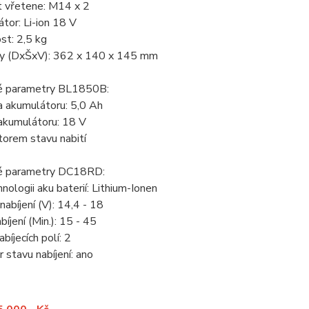
t vřetene: M14 x 2
tor: Li-ion 18 V
st: 2,5 kg
y (DxŠxV): 362 x 140 x 145 mm
é parametry BL1850B:
a akumulátoru: 5,0 Ah
 akumulátoru: 18 V
átorem stavu nabití
é parametry DC18RD:
hnologii aku baterií: Lithium-Ionen
nabíjení (V): 14,4 - 18
bíjení (Min.): 15 - 45
bíjecích polí: 2
r stavu nabíjení: ano