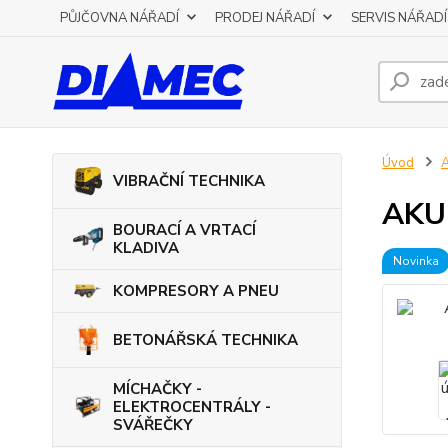
PŮJČOVNA NÁŘADÍ
PRODEJ NÁŘADÍ
SERVIS NÁŘADÍ
Úvod
VIBRAČNÍ TECHNIKA
AKU
BOURACÍ A VRTACÍ
KLADIVA
Novinka
KOMPRESORY A PNEU
BETONÁŘSKÁ TECHNIKA
MÍCHAČKY -
ELEKTROCENTRÁLY -
SVÁŘEČKY