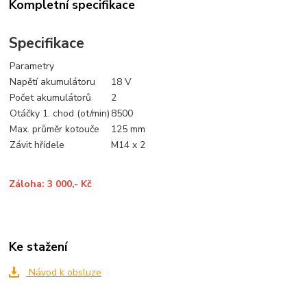
Kompletní specifikace
Specifikace
Parametry
Napětí akumulátoru
18 V
Počet akumulátorů
2
Otáčky 1. chod (ot/min)
8500
Max. průměr kotouče
125 mm
Závit hřídele
M14 x 2
Záloha: 3 000,- Kč
Ke stažení
Návod k obsluze