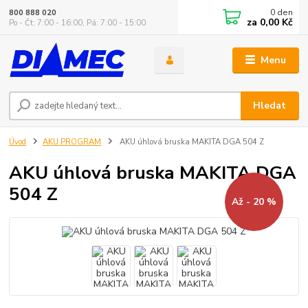
0
den
800 888 020
za
0,00 Kč
Po - Čt: 7:00 - 16:00, Pá: 7:00 - 15:00
Menu
Hledat
Úvod
AKU PROGRAM
AKU úhlová bruska MAKITA DGA 504 Z
AKU úhlová bruska MAKITA DGA
504 Z
Až - 20 %