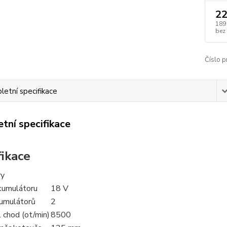
22
189
bez
Číslo p
etní specifikace
tní specifikace
fikace
ry
kumulátoru
18 V
umulátorů
2
 chod (ot/min)
8500