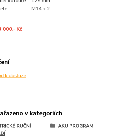
měr kotouče
125 mm
dele
M14 x 2
3 000,- Kč
žení
d k obsluze
zařazeno v kategoriích
TRICKÉ RUČNÍ
AKU PROGRAM
DÍ