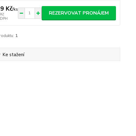
9 Kč
/
ks
REZERVOVAT PRONÁJEM
 Kč
 DPH
roduktu:
1
Ke stažení