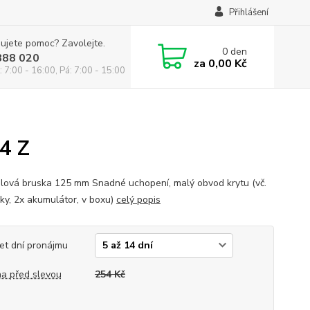
Přihlášení
ujete pomoc? Zavolejte.
0
den
888 020
za
0,00 Kč
: 7:00 - 16:00, Pá: 7:00 - 15:00
4 Z
lová bruska 125 mm Snadné uchopení, malý obvod krytu (vč.
čky, 2x akumulátor, v boxu)
celý popis
et dní pronájmu
a před slevou
254 Kč