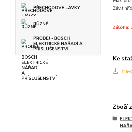
Max. prů
PŘECHODOVÉ LÁVKY
Závit hří
RŮZNÉ
Záloha: 
PRODEJ - BOSCH
ELEKTRICKÉ NÁŘADÍ A
PŘÍSLUŠENSTVÍ
Ke sta
Návo
Zboží 
ELEK
NÁŘA