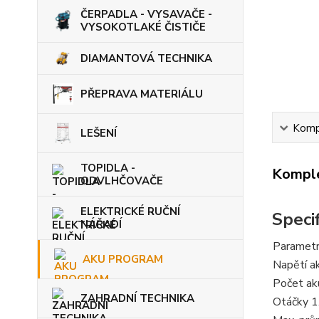
ČERPADLA - VYSAVAČE -
VYSOKOTLAKÉ ČISTIČE
DIAMANTOVÁ TECHNIKA
PŘEPRAVA MATERIÁLU
Kompl
LEŠENÍ
TOPIDLA -
Komple
ODVLHČOVAČE
ELEKTRICKÉ RUČNÍ
Speci
NÁŘADÍ
Paramet
AKU PROGRAM
Napětí a
Počet ak
ZAHRADNÍ TECHNIKA
Otáčky 1.