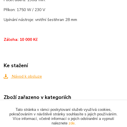
Příkon: 1750 W / 230 V
Upínání nástroje: vnitřní šestihran 28 mm
Záloha: 10 000 Kč
Ke stažení
Návod k obsluze
Zboží zařazeno v kategoriích
BOURACÍ A VRTACÍ KLADIVA
Tato stránka v rámci poskytovaní služeb využívá cookies,
pokračováním v návštěvě stránky souhlasíte s jejich používáním.
Více informací, včetně informací o jejich odstranění a vypnutí
naleznete
zde
.