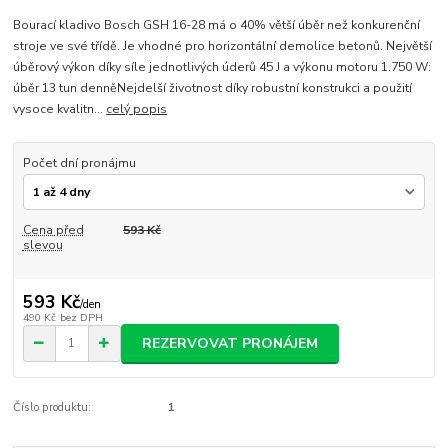
Bourací kladivo Bosch GSH 16-28 má o 40% větší úběr než konkurenční
stroje ve své třídě. Je vhodné pro horizontální demolice betonů. Největší
úběrový výkon díky síle jednotlivých úderů 45 J a výkonu motoru 1.750 W:
úběr 13 tun denněNejdelší životnost díky robustní konstrukci a použití
vysoce kvalitn...
celý popis
Počet dní pronájmu
Cena před
593 Kč
slevou
593 Kč
/
den
490 Kč
bez DPH
REZERVOVAT PRONÁJEM
Číslo produktu:
1