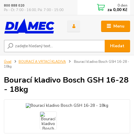
0
den
800 888 020
za
0,00 Kč
Po - Čt: 7:00 - 16:00, Pá: 7:00 - 15:00
Menu
Hledat
Úvod
BOURACÍ A VRTACÍ KLADIVA
Bourací kladivo Bosch GSH 16-28 -
18kg
Bourací kladivo Bosch GSH 16-28
- 18kg