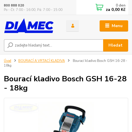
0
den
800 888 020
za
0,00 Kč
Po - Čt: 7:00 - 16:00, Pá: 7:00 - 15:00
Menu
Hledat
Úvod
BOURACÍ A VRTACÍ KLADIVA
Bourací kladivo Bosch GSH 16-28 -
18kg
Bourací kladivo Bosch GSH 16-28
- 18kg