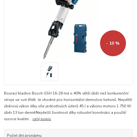
- 10 %
Bourací kladivo Bosch GSH 16-28 má o 40% větší úběr než konkurenční
stroje ve své třídě. Je vhodné pro horizontální demolice betonů. Největší
úběrový výkon díky síle jednotlivých úderů 45 J a výkonu motoru 1.750 W:
úběr 13 tun denněNejdelší životnost díky robustní konstrukci a použití
vysoce kvalitn...
celý popis
Počet dní pronájmu