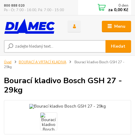
0
den
800 888 020
za
0,00 Kč
Po - Čt: 7:00 - 16:00, Pá: 7:00 - 15:00
Menu
Hledat
Úvod
BOURACÍ A VRTACÍ KLADIVA
Bourací kladivo Bosch GSH 27 -
29kg
Bourací kladivo Bosch GSH 27 -
29kg