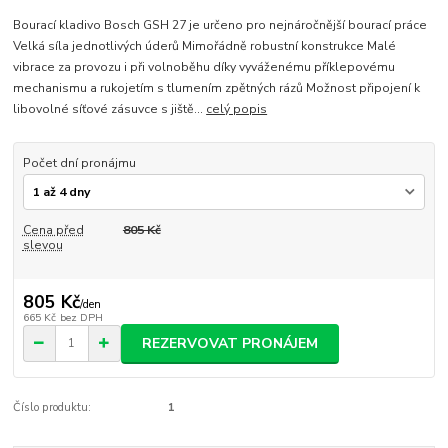
Bourací kladivo Bosch GSH 27 je určeno pro nejnáročnější bourací práce
Velká síla jednotlivých úderů Mimořádně robustní konstrukce Malé
vibrace za provozu i při volnoběhu díky vyváženému příklepovému
mechanismu a rukojetím s tlumením zpětných rázů Možnost připojení k
libovolné síťové zásuvce s jiště...
celý popis
Počet dní pronájmu
Cena před
805 Kč
slevou
805 Kč
/
den
665 Kč
bez DPH
REZERVOVAT PRONÁJEM
Číslo produktu:
1