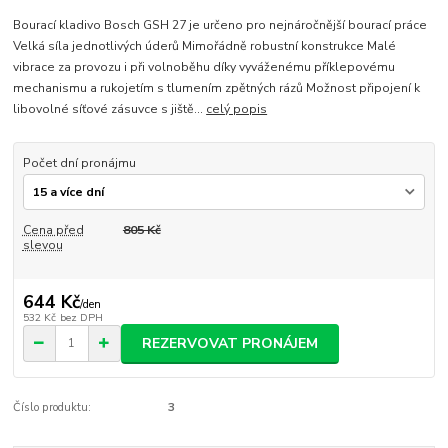
Bourací kladivo Bosch GSH 27 je určeno pro nejnáročnější bourací práce
Velká síla jednotlivých úderů Mimořádně robustní konstrukce Malé
vibrace za provozu i při volnoběhu díky vyváženému příklepovému
mechanismu a rukojetím s tlumením zpětných rázů Možnost připojení k
libovolné síťové zásuvce s jiště...
celý popis
Počet dní pronájmu
Cena před
805 Kč
slevou
644 Kč
/
den
532 Kč
bez DPH
REZERVOVAT PRONÁJEM
Číslo produktu:
3