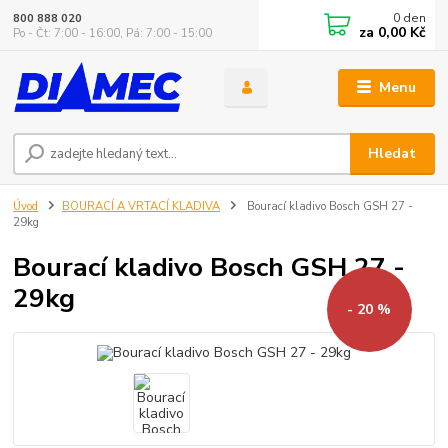
0
den
800 888 020
za
0,00 Kč
Po - Čt: 7:00 - 16:00, Pá: 7:00 - 15:00
Menu
Hledat
Úvod
BOURACÍ A VRTACÍ KLADIVA
Bourací kladivo Bosch GSH 27 -
29kg
Bourací kladivo Bosch GSH 27 -
29kg
- 20 %