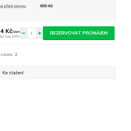
a před slevou
805 Kč
4 Kč
/
den
REZERVOVAT PRONÁJEM
 Kč
bez DPH
roduktu:
2
Ke stažení