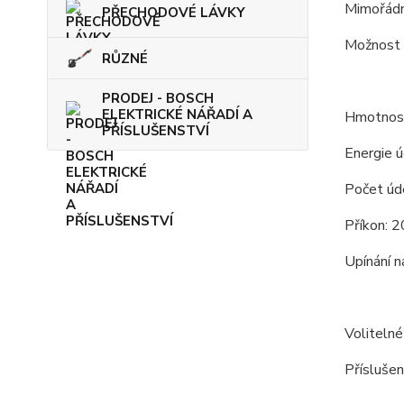
Mimořádn
PŘECHODOVÉ LÁVKY
Možnost p
RŮZNÉ
PRODEJ - BOSCH
ELEKTRICKÉ NÁŘADÍ A
Hmotnost
PŘÍSLUŠENSTVÍ
Energie ú
Počet úd
Příkon: 
Upínání n
Volitelné
Příslušen