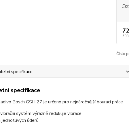
Cen
72
598
Číslo p
etní specifikace
tní specifikace
ladivo Bosch GSH 27 je určeno pro nejnáročnější bourací práce
vibrační systém výrazně redukuje vibrace
a jednotlivých úderů