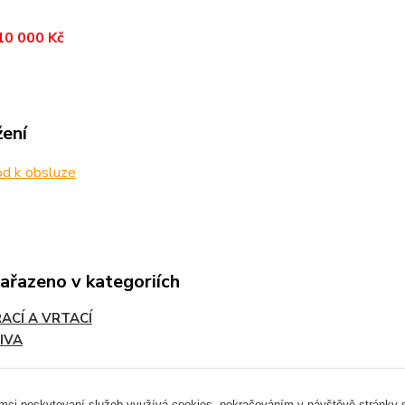
10 000 Kč
žení
d k obsluze
zařazeno v kategoriích
ACÍ A VRTACÍ
IVA
ámci poskytovaní služeb využívá cookies, pokračováním v návštěvě stránky so