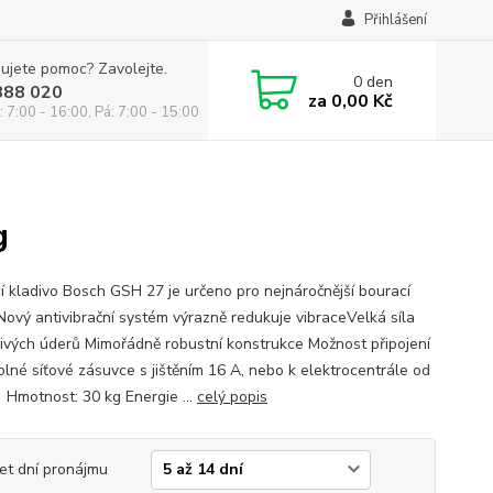
Přihlášení
ujete pomoc? Zavolejte.
0
den
888 020
za
0,00 Kč
: 7:00 - 16:00, Pá: 7:00 - 15:00
g
í kladivo Bosch GSH 27 je určeno pro nejnáročnější bourací
Nový antivibrační systém výrazně redukuje vibraceVelká síla
livých úderů Mimořádně robustní konstrukce Možnost připojení
volné síťové zásuvce s jištěním 16 A, nebo k elektrocentrále od
Hmotnost: 30 kg Energie ...
celý popis
et dní pronájmu