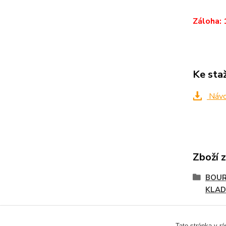
Záloha: 
Ke sta
Návo
Zboží 
BOUR
KLAD
Tato stránka v r