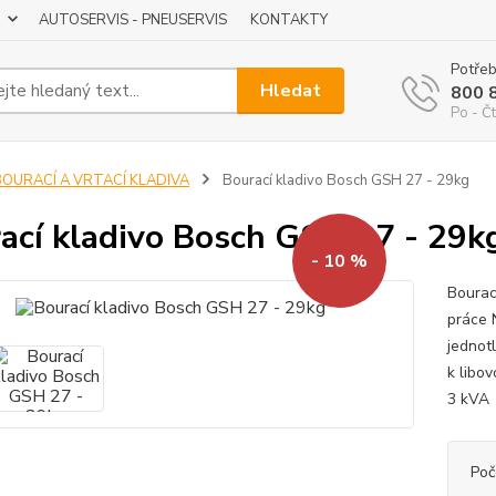
AUTOSERVIS - PNEUSERVIS
KONTAKTY
Potřeb
Hledat
800 
Po - Čt
BOURACÍ A VRTACÍ KLADIVA
Bourací kladivo Bosch GSH 27 - 29kg
ací kladivo Bosch GSH 27 - 29k
- 10 %
Bourac
práce 
jednot
k libo
3 kVA 
Poč