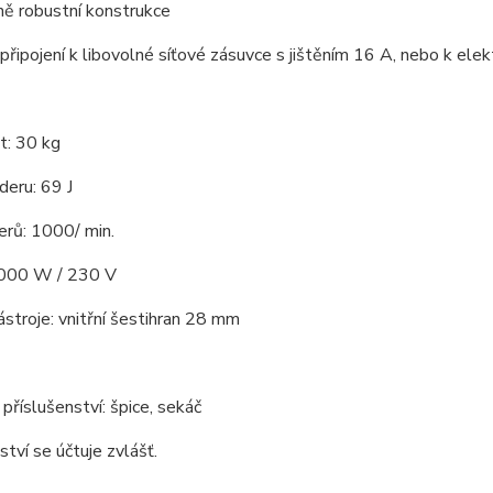
ě robustní konstrukce
řipojení k libovolné síťové zásuvce s jištěním 16 A, nebo k ele
: 30 kg
deru: 69 J
erů: 1000/ min.
2000 W / 230 V
ástroje: vnitřní šestihran 28 mm
 příslušenství: špice, sekáč
ství se účtuje zvlášť.