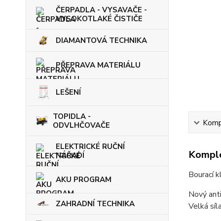
ČERPADLA - VYSAVAČE -
VYSOKOTLAKÉ ČISTIČE
DIAMANTOVÁ TECHNIKA
PŘEPRAVA MATERIÁLU
LEŠENÍ
TOPIDLA -
Kompl
ODVLHČOVAČE
ELEKTRICKÉ RUČNÍ
Komple
NÁŘADÍ
Bourací k
AKU PROGRAM
Nový anti
ZAHRADNÍ TECHNIKA
Velká síl