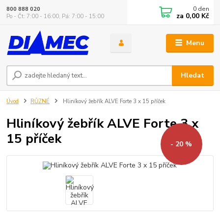
0
den
800 888 020
za
0,00 Kč
Po - Čt: 7:00 - 16:00, Pá: 7:00 - 15:00
Menu
Hledat
Úvod
RŮZNÉ
Hliníkový žebřík ALVE Forte 3 x 15 příček
Hliníkový žebřík ALVE Forte 3 x
15 příček
- 20 %