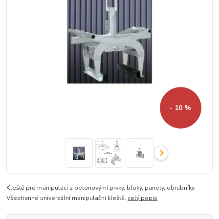
- 10 %
Kleště pro manipulaci s betonovými prvky, bloky, panely, obrubníky.
Všestranné univerzální manipulační kleště.
celý popis