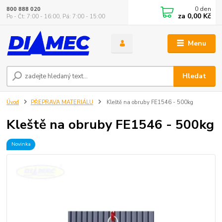
0
den
800 888 020
za
0,00 Kč
Po - Čt: 7:00 - 16:00, Pá: 7:00 - 15:00
Menu
Hledat
Úvod
PŘEPRAVA MATERIÁLU
Kleště na obruby FE1546 - 500kg
Kleště na obruby FE1546 - 500kg
Novinka