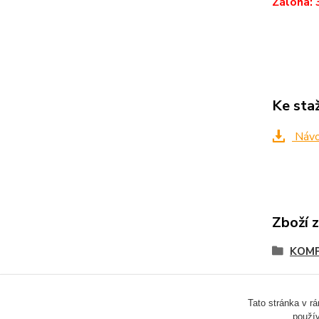
Záloha: 
Ke sta
Návo
Zboží 
KOMP
Tato stránka v r
použív