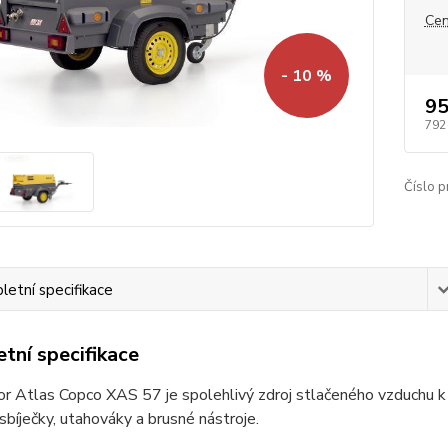
Cen
- 10 %
95
792
Číslo p
etní specifikace
tní specifikace
 Atlas Copco XAS 57 je spolehlivý zdroj stlačeného vzduchu k 
 sbíječky, utahováky a brusné nástroje.