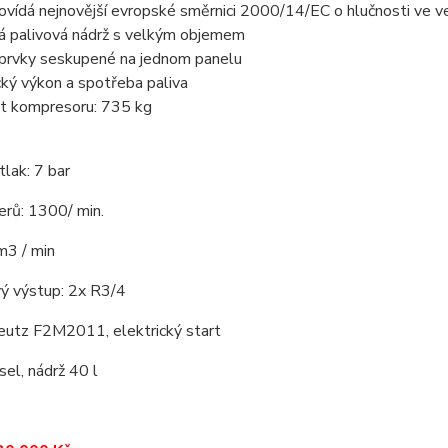
vídá nejnovější evropské směrnici 2000/14/EC o hlučnosti ve ve
á palivová nádrž s velkým objemem
 prvky seskupené na jednom panelu
ký výkon a spotřeba paliva
 kompresoru: 735 kg
tlak: 7 bar
erů: 1300/ min.
m3 / min
ý výstup: 2x R3/4
eutz F2M2011, elektrický start
el, nádrž 40 l