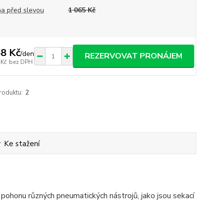
a před slevou
1 065 Kč
8 Kč
/
den
REZERVOVAT PRONÁJEM
 Kč
bez DPH
roduktu:
2
Ke stažení
pohonu různých pneumatických nástrojů, jako jsou sekací