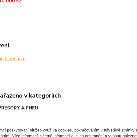
30 000 Kč
žení
d k obsluze
zařazeno v kategoriích
RESORY A PNEU
ámci poskytovaní služeb využívá cookies, pokračováním v návštěvě stránky so
áním. Více informací, včetně informací o jejich odstranění a vypnutí nalezn