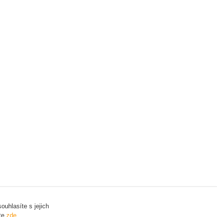
uhlasíte s jejich
ete
zde
.