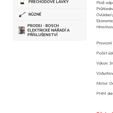
PŘECHODOVÉ LÁVKY
Plně odpo
Průhledn
RŮZNÉ
Ovládací
Ekonomic
PRODEJ - BOSCH
Hmotnost
ELEKTRICKÉ NÁŘADÍ A
PŘÍSLUŠENSTVÍ
Provozní 
Počet úd
Výkon: 3
Vzduchov
Motor: D
PHM: dies