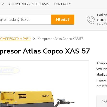
AUTOSERVIS - PNEUSERVIS
KONTAKTY
Potřeb
Hledat
800 
Po - Čt
KOMPRESORY A PNEU
Kompresor Atlas Copco XAS 57
resor Atlas Copco XAS 57
Kompre
vzduch
kladiv
nejnov
prostře
Poč