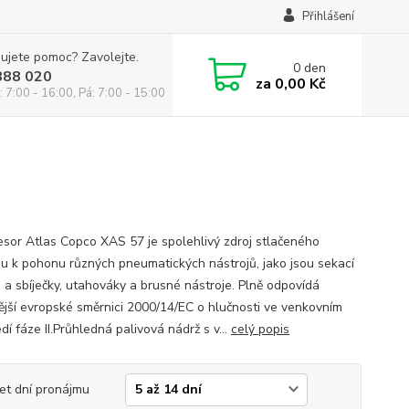
Přihlášení
ujete pomoc? Zavolejte.
0
den
888 020
za
0,00 Kč
: 7:00 - 16:00, Pá: 7:00 - 15:00
sor Atlas Copco XAS 57 je spolehlivý zdroj stlačeného
u k pohonu různých pneumatických nástrojů, jako jsou sekací
a a sbíječky, utahováky a brusné nástroje. Plně odpovídá
ější evropské směrnici 2000/14/EC o hlučnosti ve venkovním
dí fáze II.Průhledná palivová nádrž s v...
celý popis
et dní pronájmu