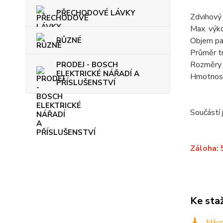
PŘECHODOVÉ LÁVKY
Zdvihový
Max. výk
RŮZNÉ
Objem pa
Průměr t
Rozměry 
PRODEJ - BOSCH
ELEKTRICKÉ NÁŘADÍ A
Hmotnost 
PŘÍSLUŠENSTVÍ
Součástí 
Záloha: 
Ke sta
Návo