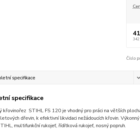
Cen
41
342
Číslo p
etní specifikace
tní specifikace
 křovinořez STIHL FS 120 je vhodný pro práci na větších plochác
letových dřevin, k efektivní likvidaci nežádoucích křovin. Výkonný 
IHL, multifunkční rukojeť, řídítková rukojeť, nosný popruh.