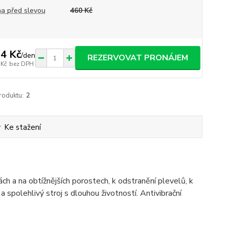
a před slevou
460 Kč
4 Kč
/
den
REZERVOVAT PRONÁJEM
 Kč
bez DPH
roduktu:
2
Ke stažení
h a na obtížnějších porostech, k odstranění plevelů, k
a spolehlivý stroj s dlouhou životností. Antivibrační