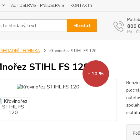
AUTOSERVIS - PNEUSERVIS
KONTAKTY
Potřeb
Hledat
800 
Po - Čt
ZAHRADNÍ TECHNIKA
Křovinořez STIHL FS 120
inořez STIHL FS 120
- 10 %
Benzín
plochá
náletov
spolehl
multifu
Poč