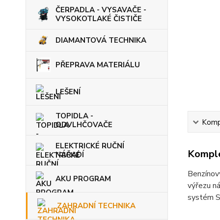
ČERPADLA - VYSAVAČE -
VYSOKOTLAKÉ ČISTIČE
DIAMANTOVÁ TECHNIKA
PŘEPRAVA MATERIÁLU
LEŠENÍ
TOPIDLA -
Kompl
ODVLHČOVAČE
ELEKTRICKÉ RUČNÍ
Komple
NÁŘADÍ
Benzínový
AKU PROGRAM
výřezu ná
systém ST
ZAHRADNÍ TECHNIKA