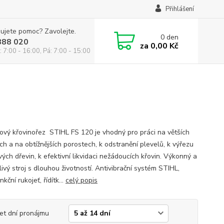
Přihlášení
ujete pomoc? Zavolejte.
0
den
888 020
za
0,00 Kč
: 7:00 - 16:00, Pá: 7:00 - 15:00
ový křovinořez STIHL FS 120 je vhodný pro práci na větších
ch a na obtížnějších porostech, k odstranění plevelů, k výřezu
ých dřevin, k efektivní likvidaci nežádoucích křovin. Výkonný a
ivý stroj s dlouhou životností. Antivibrační systém STIHL,
nkční rukojeť, řídítk...
celý popis
et dní pronájmu