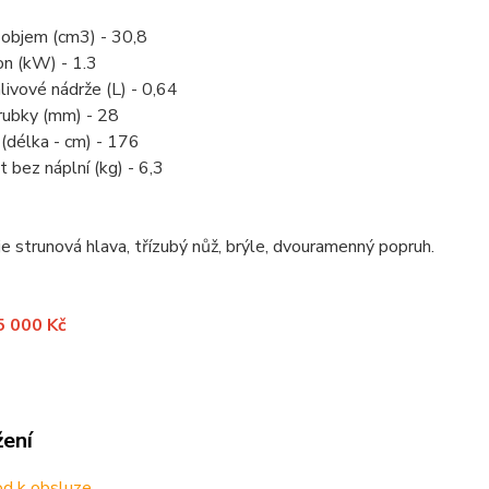
 objem (cm3) - 30,8
on (kW) - 1.3
livové nádrže (L) - 0,64
rubky (mm) - 28
(délka - cm) - 176
bez náplní (kg) - 6,3
je strunová hlava, třízubý nůž, brýle, dvouramenný popruh.
5 000 Kč
žení
d k obsluze