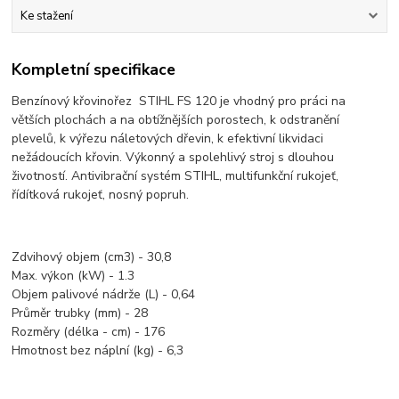
Ke stažení
Kompletní specifikace
Benzínový křovinořez STIHL FS 120 je vhodný pro práci na
větších plochách a na obtížnějších porostech, k odstranění
plevelů, k výřezu náletových dřevin, k efektivní likvidaci
nežádoucích křovin. Výkonný a spolehlivý stroj s dlouhou
životností. Antivibrační systém STIHL, multifunkční rukojeť,
řídítková rukojeť, nosný popruh.
Zdvihový objem (cm3) - 30,8
Max. výkon (kW) - 1.3
Objem palivové nádrže (L) - 0,64
Průměr trubky (mm) - 28
Rozměry (délka - cm) - 176
Hmotnost bez náplní (kg) - 6,3