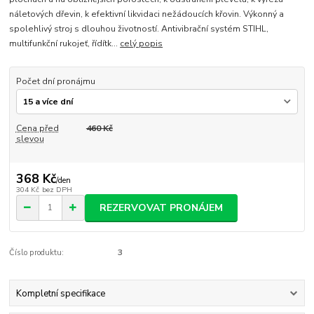
náletových dřevin, k efektivní likvidaci nežádoucích křovin. Výkonný a
spolehlivý stroj s dlouhou životností. Antivibrační systém STIHL,
multifunkční rukojeť, řídítk...
celý popis
Počet dní pronájmu
Cena před
460 Kč
slevou
368 Kč
/
den
304 Kč
bez DPH
REZERVOVAT PRONÁJEM
Číslo produktu:
3
Kompletní specifikace