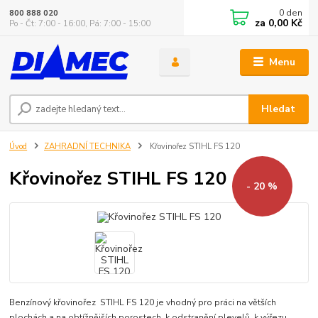
0
den
800 888 020
za
0,00 Kč
Po - Čt: 7:00 - 16:00, Pá: 7:00 - 15:00
Menu
Hledat
Úvod
ZAHRADNÍ TECHNIKA
Křovinořez STIHL FS 120
Křovinořez STIHL FS 120
- 20 %
Benzínový křovinořez STIHL FS 120 je vhodný pro práci na větších
plochách a na obtížnějších porostech, k odstranění plevelů, k výřezu