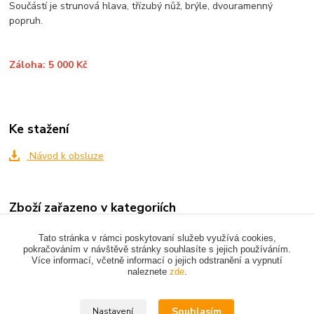
Součástí je strunová hlava, třízubý nůž, brýle, dvouramenný
popruh.
Záloha: 5 000 Kč
Ke stažení
Návod k obsluze
Zboží zařazeno v kategoriích
ZAHRADNÍ TECHNIKA
Tato stránka v rámci poskytovaní služeb využívá cookies,
pokračováním v návštěvě stránky souhlasíte s jejich používáním.
Více informací, včetně informací o jejich odstranění a vypnutí
naleznete
zde
.
Upravit sběr cookies.
Souhlasím
Nastavení