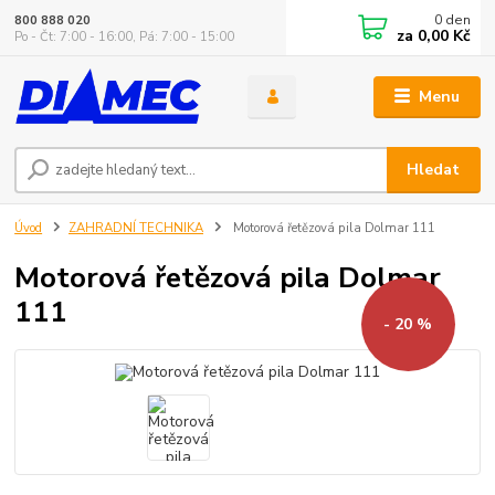
0
den
800 888 020
za
0,00 Kč
Po - Čt: 7:00 - 16:00, Pá: 7:00 - 15:00
Menu
Hledat
Úvod
ZAHRADNÍ TECHNIKA
Motorová řetězová pila Dolmar 111
Motorová řetězová pila Dolmar
111
- 20 %