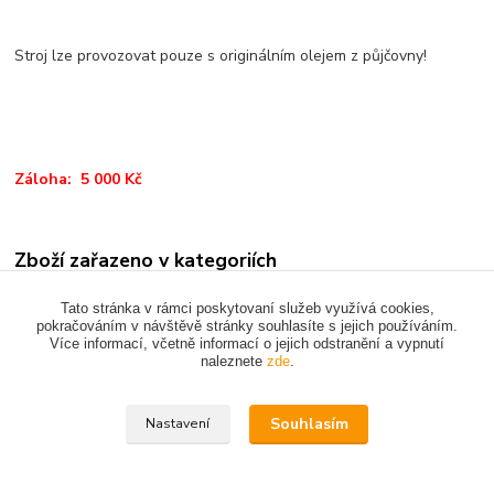
Stroj lze provozovat pouze s originálním olejem z půjčovny!
Záloha: 5 000 Kč
Zboží zařazeno v kategoriích
ZAHRADNÍ TECHNIKA
Tato stránka v rámci poskytovaní služeb využívá cookies,
pokračováním v návštěvě stránky souhlasíte s jejich používáním.
Více informací, včetně informací o jejich odstranění a vypnutí
naleznete
zde
.
Upravit sběr cookies.
Souhlasím
Nastavení
Vytvořeno na
Eshop-rychle.cz