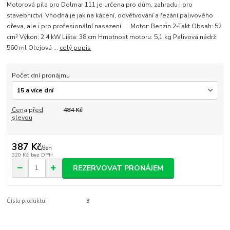
Motorová pila pro Dolmar 111 je určena pro dům, zahradu i pro
stavebnictví. Vhodná je jak na kácení, odvětvování a řezání palivového
dřeva, ale i pro profesionální nasazení. Motor: Benzin 2-Takt Obsah: 52
cm³ Výkon: 2,4 kW Lišta: 38 cm Hmotnost motoru: 5,1 kg Palivová nádrž:
560 ml Olejová ...
celý popis
Počet dní pronájmu
Cena před
484 Kč
slevou
387 Kč
/
den
320 Kč
bez DPH
REZERVOVAT PRONÁJEM
Číslo produktu:
3