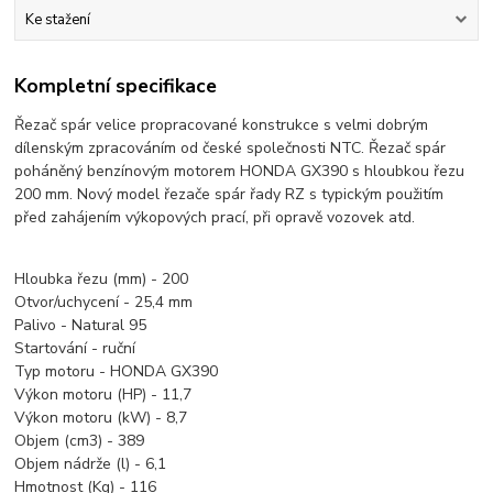
Ke stažení
Kompletní specifikace
Řezač spár velice propracované konstrukce s velmi dobrým
dílenským zpracováním od české společnosti NTC. Řezač spár
poháněný benzínovým motorem HONDA GX390 s hloubkou řezu
200 mm. Nový model řezače spár řady RZ s typickým použitím
před zahájením výkopových prací, při opravě vozovek atd.
Hloubka řezu (mm) - 200
Otvor/uchycení - 25,4 mm
Palivo - Natural 95
Startování - ruční
Typ motoru - HONDA GX390
Výkon motoru (HP) - 11,7
Výkon motoru (kW) - 8,7
Objem (cm3) - 389
Objem nádrže (l) - 6,1
Hmotnost (Kg) - 116