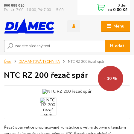
0
den
800 888 020
za
0,00 Kč
Po - Čt: 7:00 - 16:00, Pá: 7:00 - 15:00
Menu
Hledat
Úvod
DIAMANTOVÁ TECHNIKA
NTC RZ 200 řezač spár
NTC RZ 200 řezač spár
- 10 %
Řezač spár velice propracované konstrukce s velmi dobrým dílenským
zpracováním od české společnosti NTC. Řezač spár poháněný