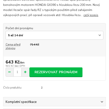
benzínovým motorem HONDA GX390 s hloubkou řezu 200 mm. Nový
model řezače spár řady RZ s typickým použitím před zahájením
výkopových prací, při opravě vozovek atd. Hloubka řezu...
celý popis
Počet dní pronájmu
Cena před
714 Kč
slevou
643 Kč
/
den
531 Kč
bez DPH
REZERVOVAT PRONÁJEM
Číslo produktu:
2
Kompletní specifikace