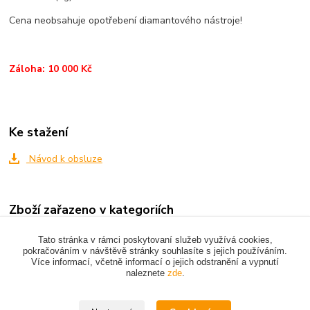
Cena neobsahuje opotřebení diamantového nástroje!
Záloha: 10 000 Kč
Ke stažení
Návod k obsluze
Zboží zařazeno v kategoriích
DIAMANTOVÁ TECHNIKA
Tato stránka v rámci poskytovaní služeb využívá cookies,
pokračováním v návštěvě stránky souhlasíte s jejich používáním.
Více informací, včetně informací o jejich odstranění a vypnutí
naleznete
zde
.
Upravit sběr cookies.