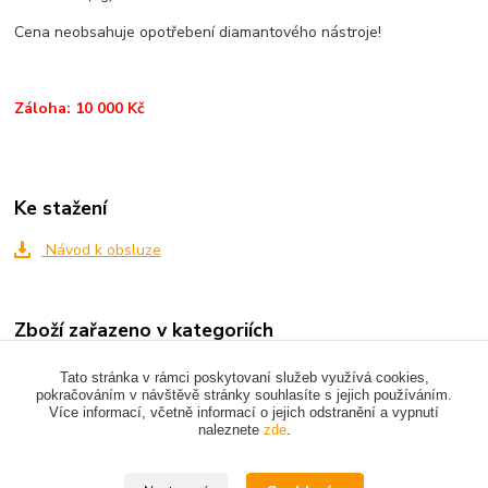
Cena neobsahuje opotřebení diamantového nástroje!
Záloha: 10 000 Kč
Ke stažení
Návod k obsluze
Zboží zařazeno v kategoriích
DIAMANTOVÁ TECHNIKA
Tato stránka v rámci poskytovaní služeb využívá cookies,
pokračováním v návštěvě stránky souhlasíte s jejich používáním.
Více informací, včetně informací o jejich odstranění a vypnutí
naleznete
zde
.
Upravit sběr cookies.