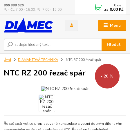
0
den
800 888 020
za
0,00 Kč
Po - Čt: 7:00 - 16:00, Pá: 7:00 - 15:00
Menu
Hledat
Úvod
DIAMANTOVÁ TECHNIKA
NTC RZ 200 řezač spár
NTC RZ 200 řezač spár
- 20 %
Řezač spár velice propracované konstrukce s velmi dobrým dílenským
zpracováním od české společnosti NTC. Řezač spár poháněný