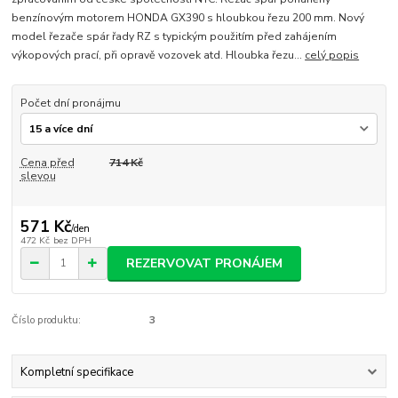
benzínovým motorem HONDA GX390 s hloubkou řezu 200 mm. Nový
model řezače spár řady RZ s typickým použitím před zahájením
výkopových prací, při opravě vozovek atd. Hloubka řezu...
celý popis
Počet dní pronájmu
Cena před
714 Kč
slevou
571 Kč
/
den
472 Kč
bez DPH
REZERVOVAT PRONÁJEM
Číslo produktu:
3
Kompletní specifikace