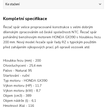
Ke stažení
Kompletní specifikace
Řezač spár velice propracované konstrukce s velmi dobrým
dílenským zpracováním od české společnosti NTC. Řezač spár
poháněný benzínovým motorem HONDA GX390 s hloubkou řezu
200 mm. Nový model řezače spár řady RZ s typickým použitím
před zahájením výkopových prací, při opravě vozovek atd.
Hloubka řezu (mm) - 200
Otvor/uchycení - 25,4 mm
Palivo - Natural 95
Startování - ruční
Typ motoru - HONDA GX390
Výkon motoru (HP) - 11,7
Výkon motoru (kW) - 8,7
Objem (cm3) - 389
Objem nádrže (l) - 6,1
Hmotnost (Kg) - 116