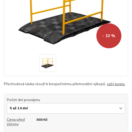
- 10 %
Přechodová lávka slouží k bezpečnému přemostění výkopů.
celý popis
Počet dní pronájmu
Cena před
303 Kč
slevou