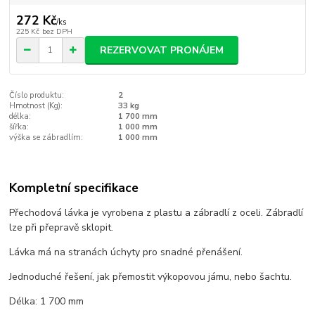
272 Kč
/
ks
225 Kč
bez DPH
REZERVOVAT PRONÁJEM
Číslo produktu:
2
Hmotnost (Kg):
33 kg
délka:
1 700 mm
šířka:
1 000 mm
výška se zábradlím:
1 000 mm
Kompletní specifikace
Přechodová lávka je vyrobena z plastu a zábradlí z oceli. Zábradlí
lze při přepravě sklopit.
Lávka má na stranách úchyty pro snadné přenášení.
Jednoduché řešení, jak přemostit výkopovou jámu, nebo šachtu.
Délka: 1 700 mm