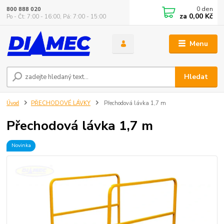
0
den
800 888 020
za
0,00 Kč
Po - Čt: 7:00 - 16:00, Pá: 7:00 - 15:00
Menu
Hledat
Úvod
PŘECHODOVÉ LÁVKY
Přechodová lávka 1,7 m
Přechodová lávka 1,7 m
Novinka