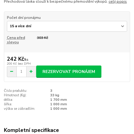
Přechodová lávka slouží k bezpečnému přemostění výkopů.
celý popis
Počet dní pronájmu
Cena před
303 Kč
slevou
242 Kč
/
ks
200 Kč
bez DPH
REZERVOVAT PRONÁJEM
Číslo produktu:
3
Hmotnost (Kg):
33 kg
délka:
1 700 mm
šířka:
1 000 mm
výška se zábradlím:
1 000 mm
Kompletní specifikace