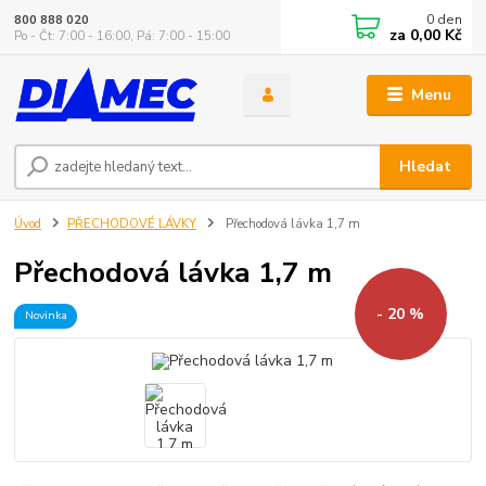
0
den
800 888 020
za
0,00 Kč
Po - Čt: 7:00 - 16:00, Pá: 7:00 - 15:00
Menu
Hledat
Úvod
PŘECHODOVÉ LÁVKY
Přechodová lávka 1,7 m
Přechodová lávka 1,7 m
- 20 %
Novinka