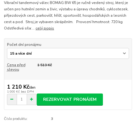
Vibrační tandemový válec BOMAG BW 65 je ručně vedený stroj, který je
určen pro hutnění zemin a živic, výstabu a úpravy chodníků, cyklostezek,
příjezdových cest, parkovišť, hřišť, sportovišť, hospodářských a lesních
cest a pod. Stroj je vybaven skrápěním. Provozní hmotnost: 720 kg
Odstředivá síla:...
celý popis
Počet dní pronájmu
Cena před
1 513 Kč
slevou
1 210 Kč
/
den
1 000 Kč
bez DPH
REZERVOVAT PRONÁJEM
Číslo produktu:
3