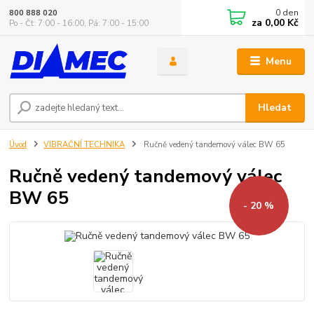
0
den
800 888 020
za
0,00 Kč
Po - Čt: 7:00 - 16:00, Pá: 7:00 - 15:00
Menu
Hledat
Úvod
VIBRAČNÍ TECHNIKA
Ručně vedený tandemový válec BW 65
Ručně vedený tandemový válec
BW 65
- 20 %