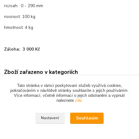
rozsah: 0 - 290 mm
nosnost: 100 kg
hmotnost: 4 kg
Záloha: 3 000 Kč
Zboží zařazeno v kategoriích
PŘEPRAVA MATERIÁLU
Tato stránka v rámci poskytovaní služeb využívá cookies,
pokračováním v návštěvě stránky souhlasíte s jejich používáním.
Více informací, včetně informací o jejich odstranění a vypnutí
naleznete
zde
.
Upravit sběr cookies.
Souhlasím
Nastavení
Vytvořeno na
Eshop-rychle.cz