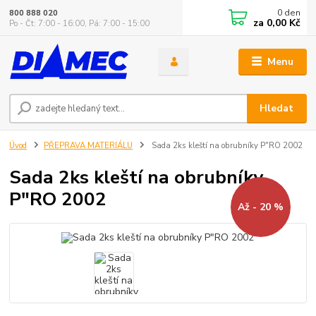
0
den
800 888 020
za
0,00 Kč
Po - Čt: 7:00 - 16:00, Pá: 7:00 - 15:00
Menu
Hledat
Úvod
PŘEPRAVA MATERIÁLU
Sada 2ks kleští na obrubníky P"RO 2002
Sada 2ks kleští na obrubníky
P"RO 2002
Až - 20 %